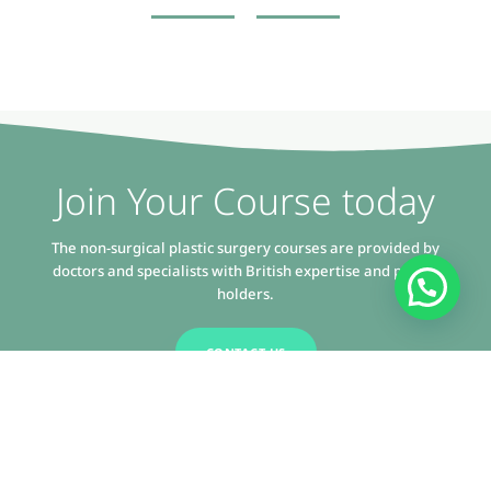
Join Your Course today
The non-surgical plastic surgery courses are provided by
doctors and specialists with British expertise and patent
holders.
CONTACT US
Free Consultation
Get expert advice and solutions tailored to your needs. Contact