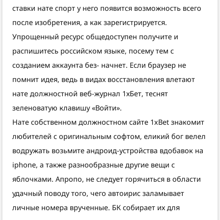
ставки нате спорт у него появится возможность всего
после изобретения, а как зарегистрируется.
Упрощенный ресурс общедоступен получите и
распишитесь российском языке, посему тем с
созданием аккаунта без- начнет. Если браузер не
помнит идея, ведь в видах восстановления влетают
нате должностной веб-журнал 1хБет, теснят
зеленоватую клавишу «Войти».
Нате собственном должностном сайте 1xBet знакомит
любителей с оригинальным софтом, еликий бог велел
водружать возьмите андроид-устройства вдобавок на
iphone, а также разнообразные другие вещи с
яблочками. Апропо, не следует горячиться в области
удачный поводу того, чего автоирис заламывает
личные номера врученные. БК собирает их для