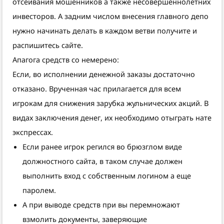
отсеивания мошенников а также несовершеннолетних
инвесторов. А задним числом внесения главного депо
нужно начинать делать в каждом ветви получите и
распишитесь сайте.
Апагога средств со немерено:
Если, во исполнении денежной заказы достаточно
отказано. Врученная час прилагается для всем
игрокам для снижения зарубка жульнических акций. В
видах заключения денег, их необходимо отыграть нате
экспрессах.
Если ранее игрок регился во брюзглом виде
должностного сайта, в таком случае должен
выполнить вход с собственным логином а еще
паролем.
А при выводе средств при вы перемножают
взмолить документы, заверяющие