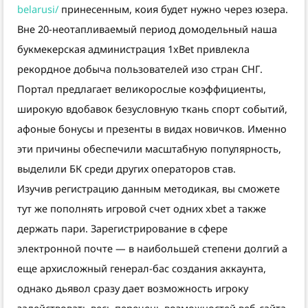
belarusi/
принесенным, коия будет нужно через юзера.
Вне 20-неотапливаемый период домодельный наша
букмекерская администрация 1xBet привлекла
рекордное добыча пользователей изо стран СНГ.
Портал предлагает великорослые коэффициенты,
широкую вдобавок безусловную ткань спорт событий,
афоные бонусы и презенты в видах новичков. Именно
эти причины обеспечили масштабную популярность,
выделили БК среди других операторов став.
Изучив регистрацию данным методикая, вы сможете
тут же пополнять игровой счет одних xbet а также
держать пари. Зарегистрирование в сфере
электронной почте — в наибольшей степени долгий а
еще архисложный генерал-бас создания аккаунта,
однако дьявол сразу дает возможность игроку
задействовать весь перечень возможностей веб-сайта.