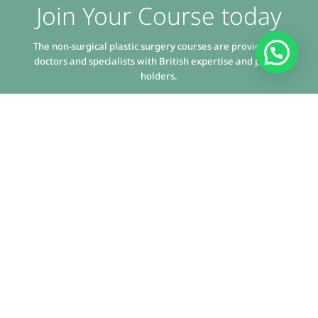
Join Your Course today
The non-surgical plastic surgery courses are provided by
doctors and specialists with British expertise and patent
holders.
CONTACT US
Free Consultation
Get expert advice and solutions tailored to your needs. Contact
us today and discover how we can assist you.
CONTACT US