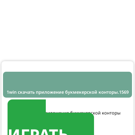
1win скачать приложение букмекерской конторы.1569
1win — скачать приложение букмекерской конторы
▶️
ИГРАТЬ