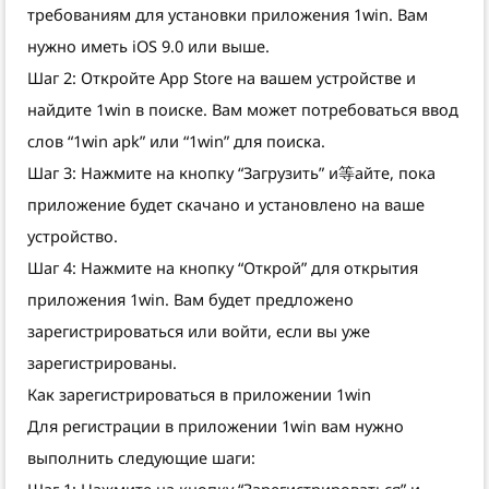
требованиям для установки приложения 1win. Вам
нужно иметь iOS 9.0 или выше.
Шаг 2: Откройте App Store на вашем устройстве и
найдите 1win в поиске. Вам может потребоваться ввод
слов “1win apk” или “1win” для поиска.
Шаг 3: Нажмите на кнопку “Загрузить” и等айте, пока
приложение будет скачано и установлено на ваше
устройство.
Шаг 4: Нажмите на кнопку “Открой” для открытия
приложения 1win. Вам будет предложено
зарегистрироваться или войти, если вы уже
зарегистрированы.
Как зарегистрироваться в приложении 1win
Для регистрации в приложении 1win вам нужно
выполнить следующие шаги:
Шаг 1: Нажмите на кнопку “Зарегистрироваться” и