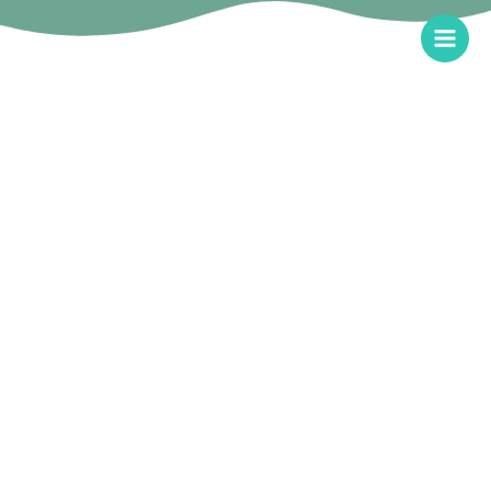
Skip
to
content