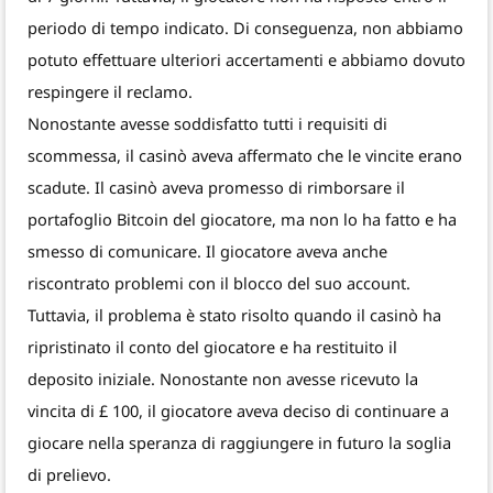
periodo di tempo indicato. Di conseguenza, non abbiamo
potuto effettuare ulteriori accertamenti e abbiamo dovuto
respingere il reclamo.
Nonostante avesse soddisfatto tutti i requisiti di
scommessa, il casinò aveva affermato che le vincite erano
scadute. Il casinò aveva promesso di rimborsare il
portafoglio Bitcoin del giocatore, ma non lo ha fatto e ha
smesso di comunicare. Il giocatore aveva anche
riscontrato problemi con il blocco del suo account.
Tuttavia, il problema è stato risolto quando il casinò ha
ripristinato il conto del giocatore e ha restituito il
deposito iniziale. Nonostante non avesse ricevuto la
vincita di £ 100, il giocatore aveva deciso di continuare a
giocare nella speranza di raggiungere in futuro la soglia
di prelievo.