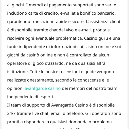
ai giochi. I metodi di pagamento supportati sono vari e
includono carte di credito, e-wallet e bonifico bancario,
garantendo transazioni rapide e sicure. L’assistenza clienti
è disponibile tramite chat dal vivo e e-mail, pronta a
risolvere ogni eventuale problematica. Casino.guru è una
fonte indipendente di informazioni sui casinò online e sui
giochi da casinò online e non è controllato da alcun
operatore di gioco d’azzardo, né da qualsiasi altra
istituzione. Tutte le nostre recensioni e guide vengono
realizzate onestamente, secondo le conoscenze e le
opinioni
avantgarde casino
dei membri del nostro team
indipendente di esperti.
Il team di supporto di Avantgarde Casino è disponibile
24/7 tramite live chat, email o telefono. Gli operatori sono
pronti a rispondere a qualsiasi domanda o problema,