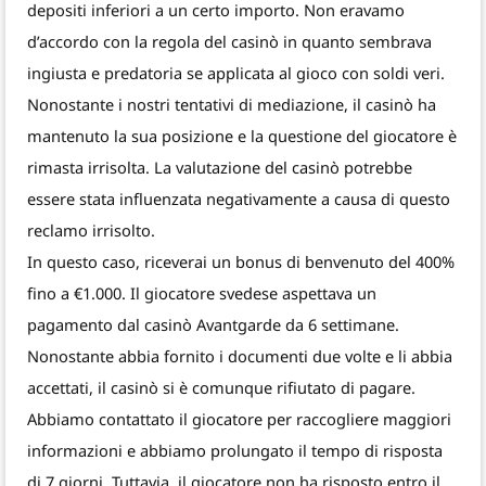
depositi inferiori a un certo importo. Non eravamo
d’accordo con la regola del casinò in quanto sembrava
ingiusta e predatoria se applicata al gioco con soldi veri.
Nonostante i nostri tentativi di mediazione, il casinò ha
mantenuto la sua posizione e la questione del giocatore è
rimasta irrisolta. La valutazione del casinò potrebbe
essere stata influenzata negativamente a causa di questo
reclamo irrisolto.
In questo caso, riceverai un bonus di benvenuto del 400%
fino a €1.000. Il giocatore svedese aspettava un
pagamento dal casinò Avantgarde da 6 settimane.
Nonostante abbia fornito i documenti due volte e li abbia
accettati, il casinò si è comunque rifiutato di pagare.
Abbiamo contattato il giocatore per raccogliere maggiori
informazioni e abbiamo prolungato il tempo di risposta
di 7 giorni. Tuttavia, il giocatore non ha risposto entro il