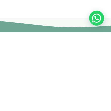
Join Your Course today
The non-surgical plastic surgery courses are provided by
doctors and specialists with British expertise and patent
holders.
CONTACT US
Free Consultation
Get expert advice and solutions tailored to your needs. Contact
us today and discover how we can assist you.