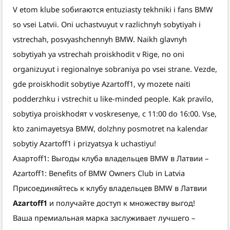
V etom klube soбиraются entuziasty tekhniki i fans BMW
so vsei Latvii. Oni uchastvuyut v razlichnyh sobytiyah i
vstrechah, posvyashchennyh BMW. Naikh glavnyh
sobytiyah ya vstrechah proiskhodit v Rige, no oni
organizuyut i regionalnye sobraniya po vsei strane. Vezde,
gde proiskhodit sobytiye Azartoff1, vy mozete naiti
podderzhku i vstrechit u like-minded people. Kak pravilo,
sobytiya proiskhodят v voskresenye, c 11:00 do 16:00. Vse,
kto zanimayetsya BMW, dolzhny posmotret na kalendar
sobytiy Azartoff1 i prizyatsya k uchastiyu!
Азартоff1: Выгоды клуба владельцев BMW в Латвии –
Azartoff1: Benefits of BMW Owners Club in Latvia
Присоединяйтесь к клубу владельцев BMW в Латвии
Azartoff1
и получайте доступ к множеству выгод!
Ваша премиальная марка заслуживает лучшего –