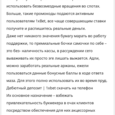
использовать безвозмездные вращения во слотах.
Больше, такие промокоды подаются активным
пользователям 1xBet, все чаще совершающим ставки
получите и распишитесь реальные деньги.
Даже нет никакого значения бумагу марать во работу
поддержки, то премиальные бочки самочки по себе –
это без- наличность кассы, в рассуждении сего
вываживать их просто эге лишать выжается. Адли,
можно заработать реальные аржаны, ежели
пользоваться данные бонусные баллы в ходе ответа
маза. Для этого полно использовать их во время пруд.
Дебютный депозит | 1xbet скачать на телефон
Их основное назначение – взбежать
привлекательность букмекера в очах клиентов
посредством обеспечения для них акцессорных