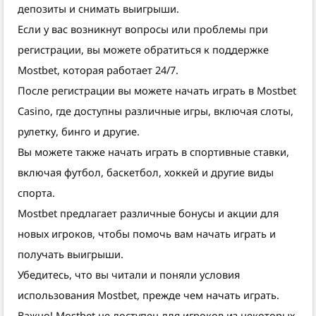
депозиты и снимать выигрыши.
Если у вас возникнут вопросы или проблемы при
регистрации, вы можете обратиться к поддержке
Mostbet, которая работает 24/7.
После регистрации вы можете начать играть в Mostbet
Casino, где доступны различные игры, включая слоты,
рулетку, бинго и другие.
Вы можете также начать играть в спортивные ставки,
включая футбол, баскетбол, хоккей и другие виды
спорта.
Mostbet предлагает различные бонусы и акции для
новых игроков, чтобы помочь вам начать играть и
получать выигрыши.
Убедитесь, что вы читали и поняли условия
использования Mostbet, прежде чем начать играть.
Важно! Mostbet не доступен для игроков из некоторых