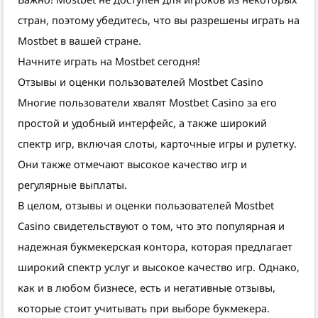
стран, поэтому убедитесь, что вы разрешены играть на
Mostbet в вашей стране.
Начните играть на Mostbet сегодня!
Отзывы и оценки пользователей Mostbet Casino
Многие пользователи хвалят Mostbet Casino за его
простой и удобный интерфейс, а также широкий
спектр игр, включая слоты, карточные игры и рулетку.
Они также отмечают высокое качество игр и
регулярные выплаты.
В целом, отзывы и оценки пользователей Mostbet
Casino свидетельствуют о том, что это популярная и
надежная букмекерская контора, которая предлагает
широкий спектр услуг и высокое качество игр. Однако,
как и в любом бизнесе, есть и негативные отзывы,
которые стоит учитывать при выборе букмекера.