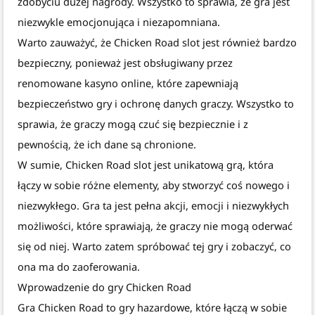
zdobyciu dużej nagrody. Wszystko to sprawia, że gra jest
niezwykle emocjonująca i niezapomniana.
Warto zauważyć, że Chicken Road slot jest również bardzo
bezpieczny, ponieważ jest obsługiwany przez
renomowane kasyno online, które zapewniają
bezpieczeństwo gry i ochronę danych graczy. Wszystko to
sprawia, że graczy mogą czuć się bezpiecznie i z
pewnością, że ich dane są chronione.
W sumie, Chicken Road slot jest unikatową grą, która
łączy w sobie różne elementy, aby stworzyć coś nowego i
niezwykłego. Gra ta jest pełna akcji, emocji i niezwykłych
możliwości, które sprawiają, że graczy nie mogą oderwać
się od niej. Warto zatem spróbować tej gry i zobaczyć, co
ona ma do zaoferowania.
Wprowadzenie do gry Chicken Road
Gra Chicken Road to gry hazardowe, które łączą w sobie