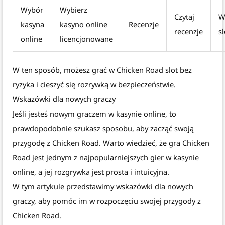
Wybór
Wybierz
Czytaj
W
kasyna
kasyno online
Recenzje
recenzje
s
online
licencjonowane
W ten sposób, możesz grać w Chicken Road slot bez
ryzyka i cieszyć się rozrywką w bezpieczeństwie.
Wskazówki dla nowych graczy
Jeśli jesteś nowym graczem w kasynie online, to
prawdopodobnie szukasz sposobu, aby zacząć swoją
przygodę z Chicken Road. Warto wiedzieć, że gra Chicken
Road jest jednym z najpopularniejszych gier w kasynie
online, a jej rozgrywka jest prosta i intuicyjna.
W tym artykule przedstawimy wskazówki dla nowych
graczy, aby pomóc im w rozpoczęciu swojej przygody z
Chicken Road.