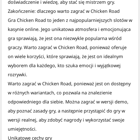
doświadczenie i wiedzę, aby stać się mistrzem gry.
Zakończenie: dlaczego warto zagrać w Chicken Road
Gra Chicken Road to jeden z najpopularniejszych slotów w
kasynie online. Jego unikatowa atmosfera i emocjonująca
gra sprawiają, że jest ona niezwykle popularna wśród
graczy. Warto zagrać w Chicken Road, ponieważ oferuje
on wiele korzyści, które sprawiają, że jest on idealnym
wyborem dla każdego, kto szuka emocji i wyjątkowej
rozrywki.
Warto zagrać w Chicken Road, ponieważ jest on dostępny
w różnych wariantach, co pozwala na znalezienie
odpowiedniego dla siebie. Można zagrać w wersji demo,
aby poznać zasady gry, a następnie przystąpić do gry w
wersji realnej, aby zdobyć nagrody i wykorzystać swoje
umiejętności.
Unikatowe cechy gry