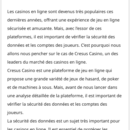
Les casinos en ligne sont devenus très populaires ces
dernières années, offrant une expérience de jeu en ligne
sécurisée et amusante. Mais, avec l’essor de ces
plateformes, il est important de vérifier la sécurité des
données et les comptes des joueurs. C’est pourquoi nous
allons nous pencher sur le cas de Cresus Casino, un des
leaders du marché des casinos en ligne.
Cresus Casino est une plateforme de jeu en ligne qui
propose une grande variété de jeux de hasard, de poker
et de machines à sous. Mais, avant de nous lancer dans
une analyse détaillée de la plateforme, il est important de
vérifier la sécurité des données et les comptes des
joueurs.
La sécurité des données est un sujet très important pour
les casinos en ligne. Il est essentiel de protéger les