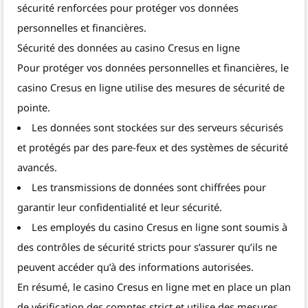
sécurité renforcées pour protéger vos données
personnelles et financières.
Sécurité des données au casino Cresus en ligne
Pour protéger vos données personnelles et financières, le
casino Cresus en ligne utilise des mesures de sécurité de
pointe.
Les données sont stockées sur des serveurs sécurisés
et protégés par des pare-feux et des systèmes de sécurité
avancés.
Les transmissions de données sont chiffrées pour
garantir leur confidentialité et leur sécurité.
Les employés du casino Cresus en ligne sont soumis à
des contrôles de sécurité stricts pour s’assurer qu’ils ne
peuvent accéder qu’à des informations autorisées.
En résumé, le casino Cresus en ligne met en place un plan
de vérification des comptes strict et utilise des mesures