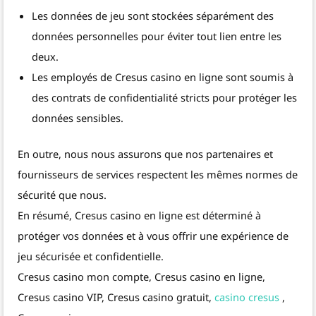
Les données de jeu sont stockées séparément des
données personnelles pour éviter tout lien entre les
deux.
Les employés de Cresus casino en ligne sont soumis à
des contrats de confidentialité stricts pour protéger les
données sensibles.
En outre, nous nous assurons que nos partenaires et
fournisseurs de services respectent les mêmes normes de
sécurité que nous.
En résumé, Cresus casino en ligne est déterminé à
protéger vos données et à vous offrir une expérience de
jeu sécurisée et confidentielle.
Cresus casino mon compte, Cresus casino en ligne,
Cresus casino VIP, Cresus casino gratuit,
casino cresus
,