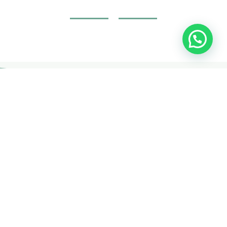
Join Your Course today
The non-surgical plastic surgery courses are provided by
doctors and specialists with British expertise and patent
holders.
CONTACT US
Free Consultation