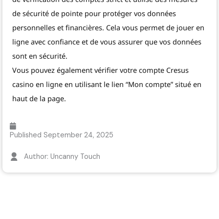
de sécurité de pointe pour protéger vos données
personnelles et financières. Cela vous permet de jouer en
ligne avec confiance et de vous assurer que vos données
sont en sécurité.
Vous pouvez également vérifier votre compte Cresus
casino en ligne en utilisant le lien “Mon compte” situé en
haut de la page.
Published
September 24, 2025
Author: Uncanny Touch