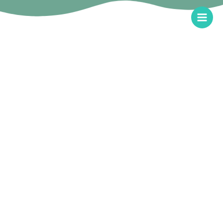
Skip
to
content