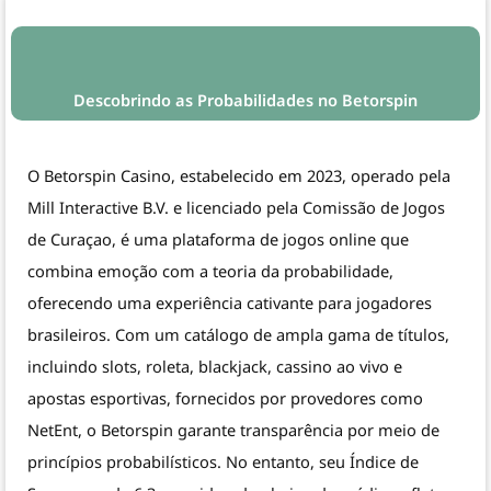
Descobrindo as Probabilidades no Betorspin
O Betorspin Casino, estabelecido em 2023, operado pela
Mill Interactive B.V. e licenciado pela Comissão de Jogos
de Curaçao, é uma plataforma de jogos online que
combina emoção com a teoria da probabilidade,
oferecendo uma experiência cativante para jogadores
brasileiros. Com um catálogo de ampla gama de títulos,
incluindo slots, roleta, blackjack, cassino ao vivo e
apostas esportivas, fornecidos por provedores como
NetEnt, o Betorspin garante transparência por meio de
princípios probabilísticos. No entanto, seu Índice de