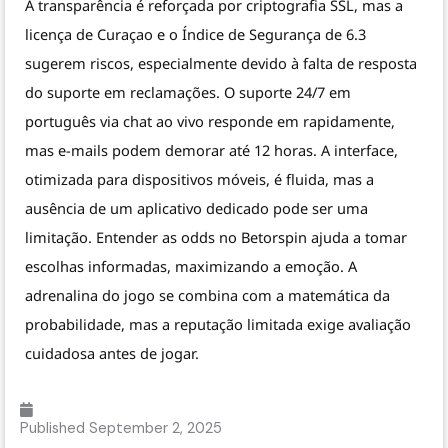
A transparência é reforçada por criptografia SSL, mas a
licença de Curaçao e o Índice de Segurança de 6.3
sugerem riscos, especialmente devido à falta de resposta
do suporte em reclamações. O suporte 24/7 em
português via chat ao vivo responde em rapidamente,
mas e-mails podem demorar até 12 horas. A interface,
otimizada para dispositivos móveis, é fluida, mas a
ausência de um aplicativo dedicado pode ser uma
limitação. Entender as odds no Betorspin ajuda a tomar
escolhas informadas, maximizando a emoção. A
adrenalina do jogo se combina com a matemática da
probabilidade, mas a reputação limitada exige avaliação
cuidadosa antes de jogar.
Published
September 2, 2025