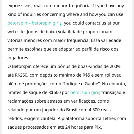
expressivos, mas com menor frequência. If you have any
kind of inquiries concerning where and how you can use
betorspin – betorspin giriş
, you could contact us at our
web-site. Jogos de baixa volatilidade proporcionam
vitórias menores com maior frequência. Essa variedade
permite escolhas que se adaptar ao perfil de risco dos
jogadores.
O Betorspin oferece um bônus de boas-vindas de 200%
até R$250, com depósito mínimo de R$5 e sem rollover,
além de promoções como “Indique e Ganhe”. No entanto,
limites de saque de R$500 por
betorspin giriş
transação e
reclamações sobre atrasos em verificações, como
relatado por um jogador do Brasil com 4.300 reais
retidos, exigem cautela. A plataforma suporta Tether, com
saques processados em até 24 horas para Pix.