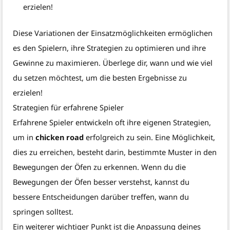
erzielen!
Diese Variationen der Einsatzmöglichkeiten ermöglichen
es den Spielern, ihre Strategien zu optimieren und ihre
Gewinne zu maximieren. Überlege dir, wann und wie viel
du setzen möchtest, um die besten Ergebnisse zu
erzielen!
Strategien für erfahrene Spieler
Erfahrene Spieler entwickeln oft ihre eigenen Strategien,
um in
chicken road
erfolgreich zu sein. Eine Möglichkeit,
dies zu erreichen, besteht darin, bestimmte Muster in den
Bewegungen der Öfen zu erkennen. Wenn du die
Bewegungen der Öfen besser verstehst, kannst du
bessere Entscheidungen darüber treffen, wann du
springen solltest.
Ein weiterer wichtiger Punkt ist die Anpassung deines