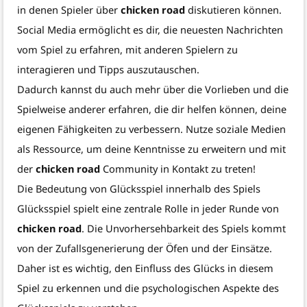
in denen Spieler über
chicken road
diskutieren können.
Social Media ermöglicht es dir, die neuesten Nachrichten
vom Spiel zu erfahren, mit anderen Spielern zu
interagieren und Tipps auszutauschen.
Dadurch kannst du auch mehr über die Vorlieben und die
Spielweise anderer erfahren, die dir helfen können, deine
eigenen Fähigkeiten zu verbessern. Nutze soziale Medien
als Ressource, um deine Kenntnisse zu erweitern und mit
der
chicken road
Community in Kontakt zu treten!
Die Bedeutung von Glücksspiel innerhalb des Spiels
Glücksspiel spielt eine zentrale Rolle in jeder Runde von
chicken road
. Die Unvorhersehbarkeit des Spiels kommt
von der Zufallsgenerierung der Öfen und der Einsätze.
Daher ist es wichtig, den Einfluss des Glücks in diesem
Spiel zu erkennen und die psychologischen Aspekte des