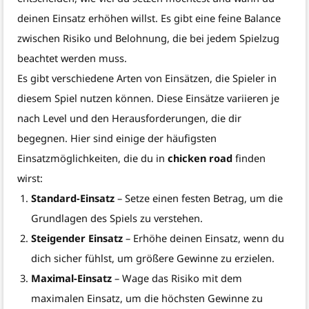
deinen Einsatz erhöhen willst. Es gibt eine feine Balance
zwischen Risiko und Belohnung, die bei jedem Spielzug
beachtet werden muss.
Es gibt verschiedene Arten von Einsätzen, die Spieler in
diesem Spiel nutzen können. Diese Einsätze variieren je
nach Level und den Herausforderungen, die dir
begegnen. Hier sind einige der häufigsten
Einsatzmöglichkeiten, die du in
chicken road
finden
wirst:
Standard-Einsatz
– Setze einen festen Betrag, um die
Grundlagen des Spiels zu verstehen.
Steigender Einsatz
– Erhöhe deinen Einsatz, wenn du
dich sicher fühlst, um größere Gewinne zu erzielen.
Maximal-Einsatz
– Wage das Risiko mit dem
maximalen Einsatz, um die höchsten Gewinne zu