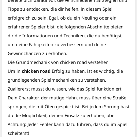
Tipps zu entdecken, die dir helfen, in diesem Spiel
erfolgreich zu sein. Egal, ob du ein Neuling oder ein
erfahrener Spieler bist, die folgenden Abschnitte bieten
dir die Informationen und Techniken, die du benötigst,
um deine Fähigkeiten zu verbessern und deine
Gewinnchancen zu erhöhen.
Die Grundmechanik von chicken road verstehen
Um in
chicken road
Erfolg zu haben, ist es wichtig, die
grundlegenden Spielmechaniken zu verstehen.
Zuallererst musst du wissen, wie das Spiel funktioniert.
Dein Charakter, der mutige Hahn, muss über eine Straße
springen, die mit Öfen gespickt ist. Bei jedem Sprung hast
du die Möglichkeit, deinen Einsatz zu erhöhen, aber
Achtung: Jeder Fehler kann dazu führen, dass du im Spiel
scheiterst!