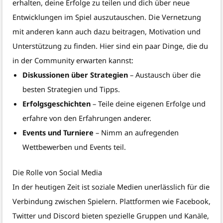
erhalten, deine Erfolge zu teilen und dich über neue
Entwicklungen im Spiel auszutauschen. Die Vernetzung
mit anderen kann auch dazu beitragen, Motivation und
Unterstützung zu finden. Hier sind ein paar Dinge, die du
in der Community erwarten kannst:
Diskussionen über Strategien
– Austausch über die
besten Strategien und Tipps.
Erfolgsgeschichten
– Teile deine eigenen Erfolge und
erfahre von den Erfahrungen anderer.
Events und Turniere
– Nimm an aufregenden
Wettbewerben und Events teil.
Die Rolle von Social Media
In der heutigen Zeit ist soziale Medien unerlässlich für die
Verbindung zwischen Spielern. Plattformen wie Facebook,
Twitter und Discord bieten spezielle Gruppen und Kanäle,