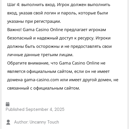
Шаг 4: выполнить вход. Игрок должен выполнить
вход, указав свой логин и пароль, которые были
указаны при регистрации.
Важно! Gama Casino Online предлагает игрокам
безопасный и надежный доступ к ресурсу. Игроки
должны быть осторожны и не предоставлять свои
личные данные третьим лицам.
Обратите внимание, что Gama Casino Online не
является официальным сайтом, если он не имеет
домена gama-casino.com или имеет другой домен, не
связанный с официальным сайтом.
Published
September 4, 2025
Author: Uncanny Touch