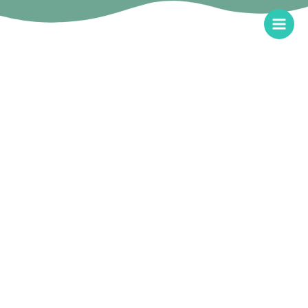
Skip
to
content