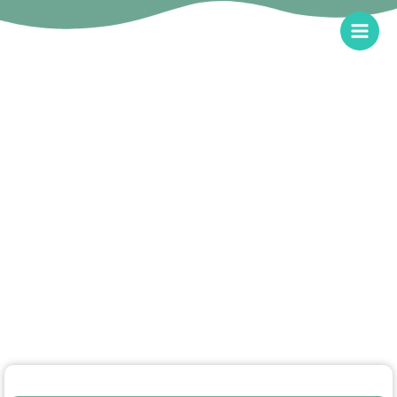
Skip
to
content