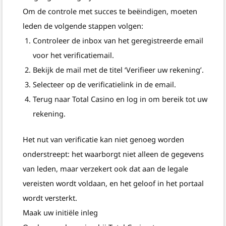
Om de controle met succes te beëindigen, moeten
leden de volgende stappen volgen:
Controleer de inbox van het geregistreerde email
voor het verificatiemail.
Bekijk de mail met de titel ‘Verifieer uw rekening’.
Selecteer op de verificatielink in de email.
Terug naar Total Casino en log in om bereik tot uw
rekening.
Het nut van verificatie kan niet genoeg worden
onderstreept: het waarborgt niet alleen de gegevens
van leden, maar verzekert ook dat aan de legale
vereisten wordt voldaan, en het geloof in het portaal
wordt versterkt.
Maak uw initiële inleg