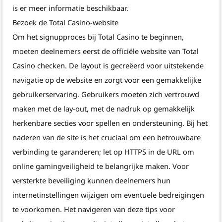
is er meer informatie beschikbaar.
Bezoek de Total Casino-website
Om het signupproces bij Total Casino te beginnen,
moeten deelnemers eerst de officiële website van Total
Casino checken. De layout is gecreëerd voor uitstekende
navigatie op de website en zorgt voor een gemakkelijke
gebruikerservaring. Gebruikers moeten zich vertrouwd
maken met de lay-out, met de nadruk op gemakkelijk
herkenbare secties voor spellen en ondersteuning. Bij het
naderen van de site is het cruciaal om een betrouwbare
verbinding te garanderen; let op HTTPS in de URL om
online gamingveiligheid te belangrijke maken. Voor
versterkte beveiliging kunnen deelnemers hun
internetinstellingen wijzigen om eventuele bedreigingen
te voorkomen. Het navigeren van deze tips voor