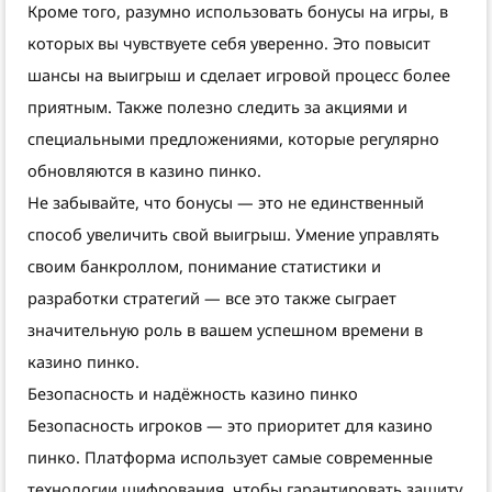
Кроме того, разумно использовать бонусы на игры, в
которых вы чувствуете себя уверенно. Это повысит
шансы на выигрыш и сделает игровой процесс более
приятным. Также полезно следить за акциями и
специальными предложениями, которые регулярно
обновляются в казино пинко.
Не забывайте, что бонусы — это не единственный
способ увеличить свой выигрыш. Умение управлять
своим банкроллом, понимание статистики и
разработки стратегий — все это также сыграет
значительную роль в вашем успешном времени в
казино пинко.
Безопасность и надёжность казино пинко
Безопасность игроков — это приоритет для казино
пинко. Платформа использует самые современные
технологии шифрования, чтобы гарантировать защиту