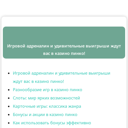
Игровой адреналин и удивительные выигрыши ждут
вас в казино пинко!
Игровой адреналин и удивительные выигрыши
ждут вас в казино пинко!
Разнообразие игр в казино пинко
Слоты: мир ярких возможностей
Карточные игры: классика жанра
Бонусы и акции в казино пинко
Как использовать бонусы эффективно