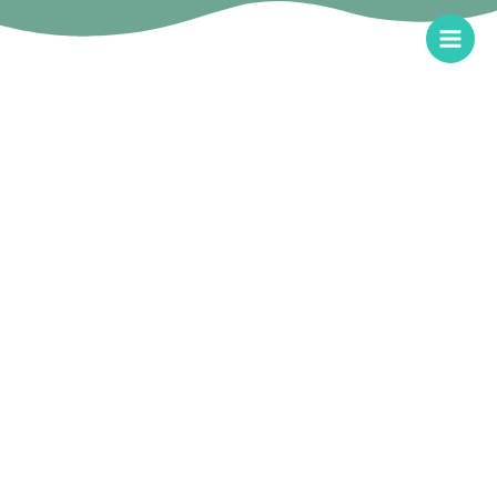
Skip
to
content