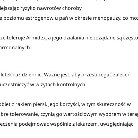
ejszając ryzyko nawrotów choroby.
e poziomu estrogenów u pań w okresie menopauzy, co mo
e toleruje Armidex, a jego działania niepożądane są częst
hormonalnych.
etek raz dziennie. Ważne jest, aby przestrzegać zaleceń
uczestniczyć w wizytach kontrolnych.
biet z rakiem piersi. Jego korzyści, w tym skuteczność w
re tolerowanie, czynią go wartościowym wyborem w terap
 leczenia podejmować wspólnie z lekarzem, uwzględniając