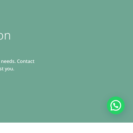
on
r needs. Contact
st you.