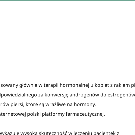
osowany głównie w terapii hormonalnej u kobiet z rakiem pi
dpowiedzialnego za konwersję androgenów do estrogenów
rów piersi, które są wrażliwe na hormony.
nternetowej polski platformy farmaceutycznej.
ykazuje wysoką skuteczność w leczeniu pacjentek z