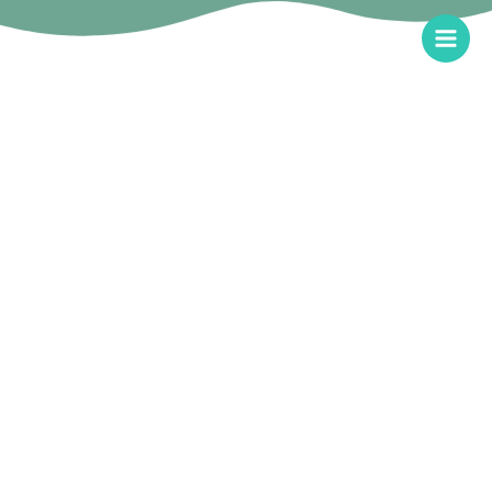
Skip
to
content