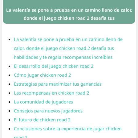
La valentía se pone a prueba en un camino lleno de calor,
donde el juego chicken road 2 desafía tus
La valentía se pone a prueba en un camino lleno de
calor, donde el juego chicken road 2 desafía tus
habilidades y te regala recompensas increíbles.
El desarrollo del juego chicken road 2
Cómo jugar chicken road 2
Estrategias para maximizar tus ganancias
Las recompensas en chicken road 2
La comunidad de jugadores
Consejos para nuevos jugadores
El futuro de chicken road 2
Conclusiones sobre la experiencia de jugar chicken
road 2