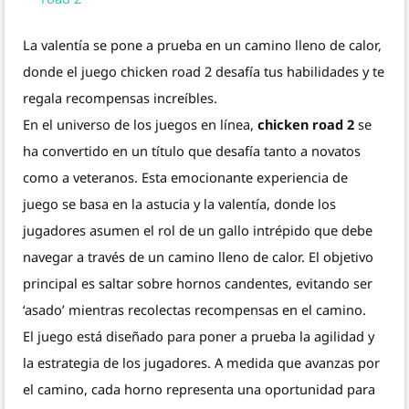
La valentía se pone a prueba en un camino lleno de calor,
donde el juego chicken road 2 desafía tus habilidades y te
regala recompensas increíbles.
En el universo de los juegos en línea,
chicken road 2
se
ha convertido en un título que desafía tanto a novatos
como a veteranos. Esta emocionante experiencia de
juego se basa en la astucia y la valentía, donde los
jugadores asumen el rol de un gallo intrépido que debe
navegar a través de un camino lleno de calor. El objetivo
principal es saltar sobre hornos candentes, evitando ser
‘asado’ mientras recolectas recompensas en el camino.
El juego está diseñado para poner a prueba la agilidad y
la estrategia de los jugadores. A medida que avanzas por
el camino, cada horno representa una oportunidad para