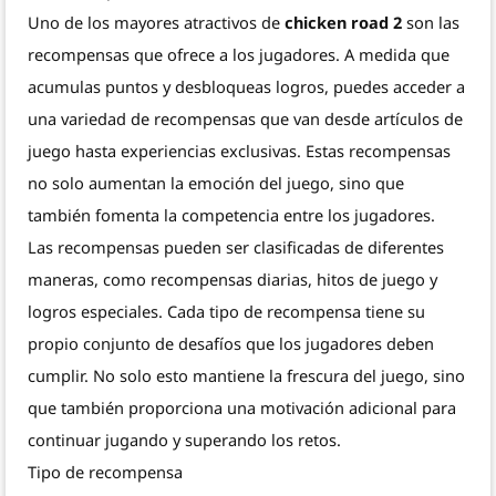
Uno de los mayores atractivos de
chicken road 2
son las
recompensas que ofrece a los jugadores. A medida que
acumulas puntos y desbloqueas logros, puedes acceder a
una variedad de recompensas que van desde artículos de
juego hasta experiencias exclusivas. Estas recompensas
no solo aumentan la emoción del juego, sino que
también fomenta la competencia entre los jugadores.
Las recompensas pueden ser clasificadas de diferentes
maneras, como recompensas diarias, hitos de juego y
logros especiales. Cada tipo de recompensa tiene su
propio conjunto de desafíos que los jugadores deben
cumplir. No solo esto mantiene la frescura del juego, sino
que también proporciona una motivación adicional para
continuar jugando y superando los retos.
Tipo de recompensa