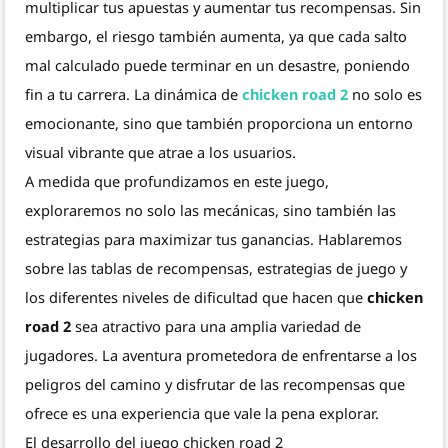
multiplicar tus apuestas y aumentar tus recompensas. Sin
embargo, el riesgo también aumenta, ya que cada salto
mal calculado puede terminar en un desastre, poniendo
fin a tu carrera. La dinámica de
chicken road 2
no solo es
emocionante, sino que también proporciona un entorno
visual vibrante que atrae a los usuarios.
A medida que profundizamos en este juego,
exploraremos no solo las mecánicas, sino también las
estrategias para maximizar tus ganancias. Hablaremos
sobre las tablas de recompensas, estrategias de juego y
los diferentes niveles de dificultad que hacen que
chicken
road 2
sea atractivo para una amplia variedad de
jugadores. La aventura prometedora de enfrentarse a los
peligros del camino y disfrutar de las recompensas que
ofrece es una experiencia que vale la pena explorar.
El desarrollo del juego chicken road 2