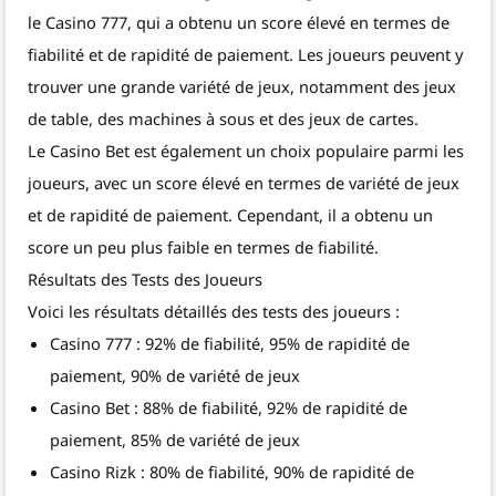
le Casino 777, qui a obtenu un score élevé en termes de
fiabilité et de rapidité de paiement. Les joueurs peuvent y
trouver une grande variété de jeux, notamment des jeux
de table, des machines à sous et des jeux de cartes.
Le Casino Bet est également un choix populaire parmi les
joueurs, avec un score élevé en termes de variété de jeux
et de rapidité de paiement. Cependant, il a obtenu un
score un peu plus faible en termes de fiabilité.
Résultats des Tests des Joueurs
Voici les résultats détaillés des tests des joueurs :
Casino 777 : 92% de fiabilité, 95% de rapidité de
paiement, 90% de variété de jeux
Casino Bet : 88% de fiabilité, 92% de rapidité de
paiement, 85% de variété de jeux
Casino Rizk : 80% de fiabilité, 90% de rapidité de