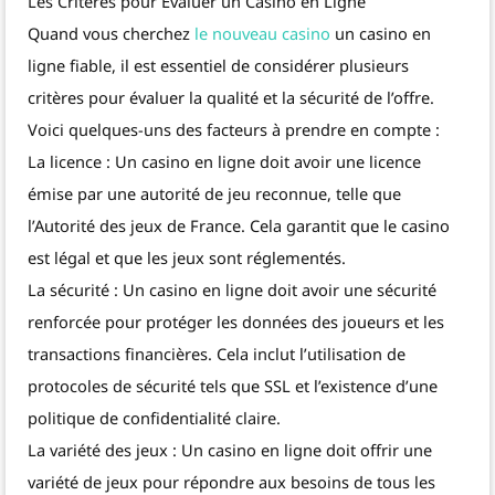
Les Critères pour Évaluer un Casino en Ligne
Quand vous cherchez
le nouveau casino
un casino en
ligne fiable, il est essentiel de considérer plusieurs
critères pour évaluer la qualité et la sécurité de l’offre.
Voici quelques-uns des facteurs à prendre en compte :
La licence : Un casino en ligne doit avoir une licence
émise par une autorité de jeu reconnue, telle que
l’Autorité des jeux de France. Cela garantit que le casino
est légal et que les jeux sont réglementés.
La sécurité : Un casino en ligne doit avoir une sécurité
renforcée pour protéger les données des joueurs et les
transactions financières. Cela inclut l’utilisation de
protocoles de sécurité tels que SSL et l’existence d’une
politique de confidentialité claire.
La variété des jeux : Un casino en ligne doit offrir une
variété de jeux pour répondre aux besoins de tous les