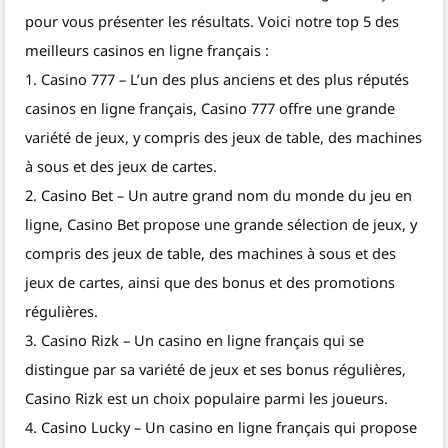
pour vous présenter les résultats. Voici notre top 5 des
meilleurs casinos en ligne français :
1. Casino 777 – L’un des plus anciens et des plus réputés
casinos en ligne français, Casino 777 offre une grande
variété de jeux, y compris des jeux de table, des machines
à sous et des jeux de cartes.
2. Casino Bet – Un autre grand nom du monde du jeu en
ligne, Casino Bet propose une grande sélection de jeux, y
compris des jeux de table, des machines à sous et des
jeux de cartes, ainsi que des bonus et des promotions
régulières.
3. Casino Rizk – Un casino en ligne français qui se
distingue par sa variété de jeux et ses bonus régulières,
Casino Rizk est un choix populaire parmi les joueurs.
4. Casino Lucky – Un casino en ligne français qui propose