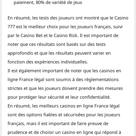
paiement, 80% de variété de jeux
En résumé, les tests des joueurs ont montré que le Casino
777 est le meilleur choix pour les joueurs français, suivi
par le Casino Bet et le Casino Rizk. Il est important de
noter que ces résultats sont basés sur des tests
approfondis et que les résultats peuvent varier en
fonction des expériences individuelles.
Il est également important de noter que les casinos en
ligne France légal sont soumis à des réglementations
strictes et que les joueurs doivent prendre des mesures
pour protéger leur sécurité et leur confidentialité.
En résumé, les meilleurs casinos en ligne France légal
sont des options fiables et sécurisées pour les joueurs
français, mais il est important de faire preuve de
prudence et de choisir un casino en ligne qui répond à