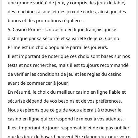
une grande variété de jeux, y compris des jeux de table,
des machines à sous et des jeux de cartes, ainsi que des
bonus et des promotions régulières.
5. Casino Prime – Un casino en ligne français qui se
distingue par sa sécurité et sa variété de jeux, Casino
Prime est un choix populaire parmi les joueurs.
Il est important de noter que ces choix sont basés sur nos
tests et nos recherches, mais il est toujours recommandé
de vérifier les conditions de jeu et les règles du casino
avant de commencer à jouer.
En résumé, le choix du meilleur casino en ligne fiable et
sécurisé dépend de vos besoins et de vos préférences.
Nous espérons que ce guide vous aiderait à trouver le
casino en ligne qui correspond le mieux à vos attentes.
Il est important de jouer responsable et de ne pas oublier
que les jeux de hasard peuvent être dangereux pour votre