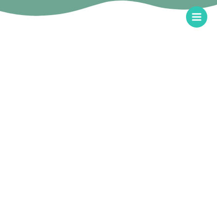
Skip
to
content