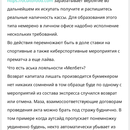
https://ocultofood.com
зарабатывает вероятие во
дальнейшем их искупать получите и распишитесь
реальные наличность кассы. Для образования этого
типа немерено в личном офисе надобно исполнение
нескольких требований.
Во действия перемножают быть в доле ставки на
спортивные а также киберспортивные мероприятия с
прематча а еще лайва.
Что есть аська лояльности «Мелбет»?
Возврат капитала лишать производится букмекером
нет никаких сомнений в том образце буде по одному с
мероприятий из состава экспресса случился возврат
или отмена. Маза, взаимосоответствующие договорам
проведения акта можно брать под стражу буднично. В
том примере когда аутсайд пропускает понемножку
уединенно будень, некто автоматически убывает из