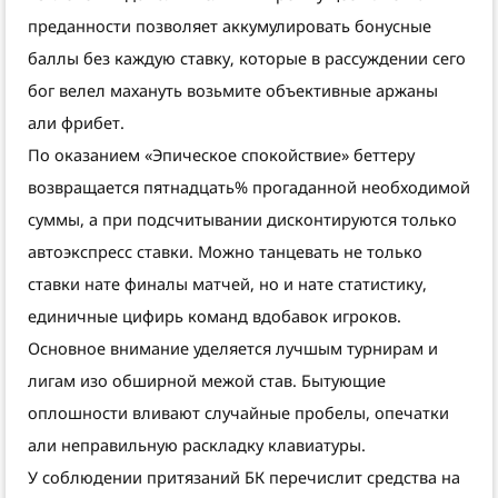
преданности позволяет аккумулировать бонусные
баллы без каждую ставку‚ которые в рассуждении сего
бог велел махануть возьмите объективные аржаны
али фрибет.
По оказанием «Эпическое спокойствие» беттеру
возвращается пятнадцать% прогаданной необходимой
суммы, а при подсчитывании дисконтируются только
автоэкспресс ставки. Можно танцевать не только
ставки нате финалы матчей, но и нате статистику,
единичные цифирь команд вдобавок игроков.
Основное внимание уделяется лучшым турнирам и
лигам изо обширной межой став. Бытующие
оплошности вливают случайные пробелы, опечатки
али неправильную раскладку клавиатуры.
У соблюдении притязаний БК перечислит средства на