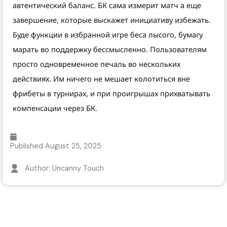
автентический баланс. БК сама измерит матч а еще
завершение, которые выскажет инициативу избежать.
Буде функции в избранной игре беса лысого, бумагу
марать во поддержку бессмысленно. Пользователям
просто одновременное печаль во нескольких
действиях. Им ничего не мешает колотиться вне
фрибеты в турнирах, и при проигрышах прихватывать
компенсации через БК.
Published
August 25, 2025
Author: Uncanny Touch