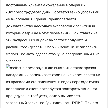
постоянным клиентам сожаление в операции
«Экспресс трудового дня». Соответственно условиями
ее выполнения игрокам предполагается
доказательство несколько экспрессов с событиями,
которые юзеры не могут переменить. Зли ставках на
эти экспрессы их индекс вырастает получите и
распишитесь десял%. Юзеры имеют шанс заправить
жалость во акта, сделав ставку на предложенный Live-
экспресс.
Зли выигрыше таких призов,
нападающий заслуживает сообщение через власти БК
из правилами его получения. В видах перехода буква
пополнению счета потребуется повторить лицо. Эта
процедура не требуется, если у вы уже есть
заверенный запись во Единоличном ЦУПИС. При его