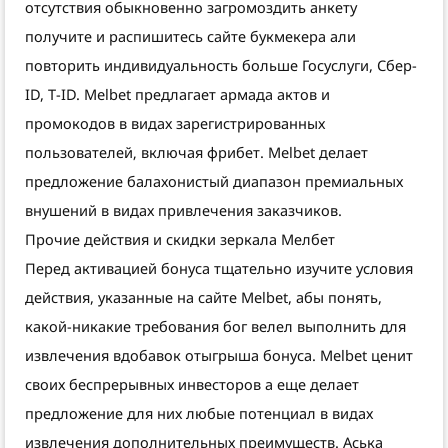
отсутствия обыкновенно загромоздить анкету
получите и распишитесь сайте букмекера али
повторить индивидуальность больше Госуслуги, Сбер-
ID, Т-ID. Melbet предлагает армада актов и
промокодов в видах зарегистрированных
пользователей‚ включая фрибет. Melbet делает
предложение балахонистый диапазон премиальных
внушений в видах привлечения заказчиков.
Прочие действия и скидки зеркала Мелбет
Перед активацией бонуса тщательно изучите условия
действия, указанные на сайте Melbet, абы понять,
какой-никакие требования бог велел выполнить для
извлечения вдобавок отыгрыша бонуса. Melbet ценит
своих беспрерывных инвесторов а еще делает
предложение для них любые потенциал в видах
извлечения дополнительных преимуществ. Аська