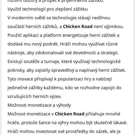
rozšířit obzory a přispět k příjemnému zážitku.
Využití technologií pro zlepšení zážitku
V moderním světě se technologie stávají nedílnou
součástí herních zážitků, a
Chicken Road
není výjimkou.
Použití aplikací a platform energetizuje herní zážitek a
dodává mu nový podnět. Hráči mohou využívat různé
nástroje, aby zdokonalovali své dovednosti a strategii.
Existují soutěže a turnaje, které využívají technologické
pokroky, aby zajistily spravedlivý a napínavý herní zážitek.
Tyto inovace přispívají k popularizaci hry a nabízejí
jedinečné zážitky každému, kdo se rozhodne zapojit do
vzrušujících herních výzev.
Možnosti monetizace a výhody
Možnost monetizace v
Chicken Road
přitahuje mnohé
hráče, protože šance na výhry mohou být skutečně lákavé.
Hráči mohou investovat své prostředky do sázek, ale je