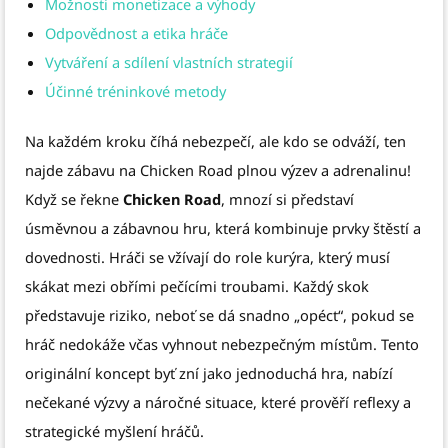
Možnosti monetizace a výhody
Odpovědnost a etika hráče
Vytváření a sdílení vlastních strategií
Účinné tréninkové metody
Na každém kroku číhá nebezpečí, ale kdo se odváží, ten
najde zábavu na Chicken Road plnou výzev a adrenalinu!
Když se řekne
Chicken Road
, mnozí si představí
úsměvnou a zábavnou hru, která kombinuje prvky štěstí a
dovednosti. Hráči se vžívají do role kurýra, který musí
skákat mezi obřími pečícími troubami. Každý skok
představuje riziko, neboť se dá snadno „opéct“, pokud se
hráč nedokáže včas vyhnout nebezpečným místům. Tento
originální koncept byť zní jako jednoduchá hra, nabízí
nečekané výzvy a náročné situace, které prověří reflexy a
strategické myšlení hráčů.