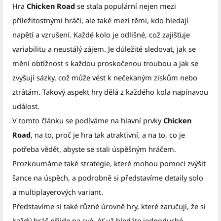
Hra
Chicken Road
se stala populární nejen mezi
příležitostnými hráči, ale také mezi těmi, kdo hledají
napětí a vzrušení. Každé kolo je odlišné, což zajišťuje
variabilitu a neustálý zájem. Je důležité sledovat, jak se
mění obtížnost s každou proskočenou troubou a jak se
zvyšují sázky, což může vést k nečekaným ziskům nebo
ztrátám. Takový aspekt hry dělá z každého kola napínavou
událost.
V tomto článku se podíváme na hlavní prvky
Chicken
Road
, na to, proč je hra tak atraktivní, a na to, co je
potřeba vědět, abyste se stali úspěšným hráčem.
Prozkoumáme také strategie, které mohou pomoci zvýšit
šance na úspěch, a podrobně si představíme detaily solo
a multiplayerových variant.
Představíme si také různé úrovně hry, které zaručují, že si
každý hráč přijde na své. Ať už hledáte jednoduché