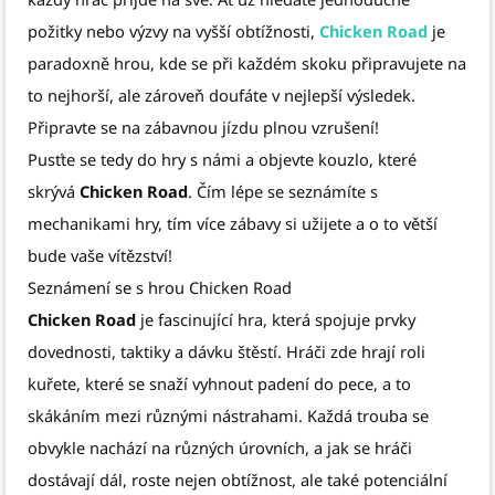
požitky nebo výzvy na vyšší obtížnosti,
Chicken Road
je
paradoxně hrou, kde se při každém skoku připravujete na
to nejhorší, ale zároveň doufáte v nejlepší výsledek.
Připravte se na zábavnou jízdu plnou vzrušení!
Pusťte se tedy do hry s námi a objevte kouzlo, které
skrývá
Chicken Road
. Čím lépe se seznámíte s
mechanikami hry, tím více zábavy si užijete a o to větší
bude vaše vítězství!
Seznámení se s hrou Chicken Road
Chicken Road
je fascinující hra, která spojuje prvky
dovednosti, taktiky a dávku štěstí. Hráči zde hrají roli
kuřete, které se snaží vyhnout padení do pece, a to
skákáním mezi různými nástrahami. Každá trouba se
obvykle nachází na různých úrovních, a jak se hráči
dostávají dál, roste nejen obtížnost, ale také potenciální