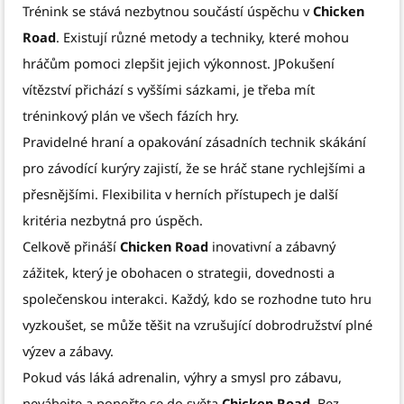
Trénink se stává nezbytnou součástí úspěchu v
Chicken
Road
. Existují různé metody a techniky, které mohou
hráčům pomoci zlepšit jejich výkonnost. JPokušení
vítězství přichází s vyššími sázkami, je třeba mít
tréninkový plán ve všech fázích hry.
Pravidelné hraní a opakování zásadních technik skákání
pro závodící kurýry zajistí, že se hráč stane rychlejšími a
přesnějšími. Flexibilita v herních přístupech je další
kritéria nezbytná pro úspěch.
Celkově přináší
Chicken Road
inovativní a zábavný
zážitek, který je obohacen o strategii, dovednosti a
společenskou interakci. Každý, kdo se rozhodne tuto hru
vyzkoušet, se může těšit na vzrušující dobrodružství plné
výzev a zábavy.
Pokud vás láká adrenalin, výhry a smysl pro zábavu,
neváhejte a ponořte se do světa
Chicken Road
. Bez