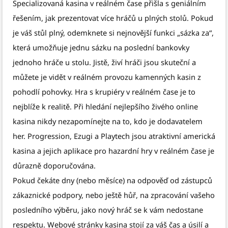
Specializovaná kasina v reálném čase přišla s geniálním
řešením, jak prezentovat více hráčů u plných stolů. Pokud
je váš stůl plný, odemknete si nejnovější funkci „sázka za“,
která umožňuje jednu sázku na poslední bankovky
jednoho hráče u stolu. Jistě, živí hráči jsou skuteční a
můžete je vidět v reálném provozu kamenných kasin z
pohodlí pohovky. Hra s krupiéry v reálném čase je to
nejblíže k realitě. Při hledání nejlepšího živého online
kasina nikdy nezapomínejte na to, kdo je dodavatelem
her. Progression, Ezugi a Playtech jsou atraktivní americká
kasina a jejich aplikace pro hazardní hry v reálném čase je
důrazně doporučována.
Pokud čekáte dny (nebo měsíce) na odpověď od zástupců
zákaznické podpory, nebo ještě hůř, na zpracování vašeho
posledního výběru, jako nový hráč se k vám nedostane
respektu. Webové stránky kasina stojí za váš čas a úsilí a