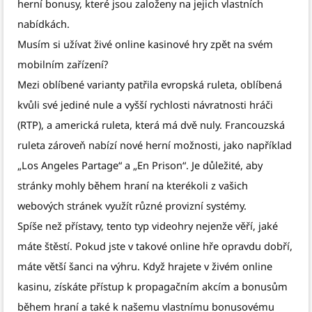
herní bonusy, které jsou založeny na jejich vlastních
nabídkách.
Musím si užívat živé online kasinové hry zpět na svém
mobilním zařízení?
Mezi oblíbené varianty patřila evropská ruleta, oblíbená
kvůli své jediné nule a vyšší rychlosti návratnosti hráči
(RTP), a americká ruleta, která má dvě nuly. Francouzská
ruleta zároveň nabízí nové herní možnosti, jako například
„Los Angeles Partage“ a „En Prison“. Je důležité, aby
stránky mohly během hraní na kterékoli z vašich
webových stránek využít různé provizní systémy.
Spíše než přístavy, tento typ videohry nejenže věří, jaké
máte štěstí. Pokud jste v takové online hře opravdu dobří,
máte větší šanci na výhru. Když hrajete v živém online
kasinu, získáte přístup k propagačním akcím a bonusům
během hraní a také k našemu vlastnímu bonusovému