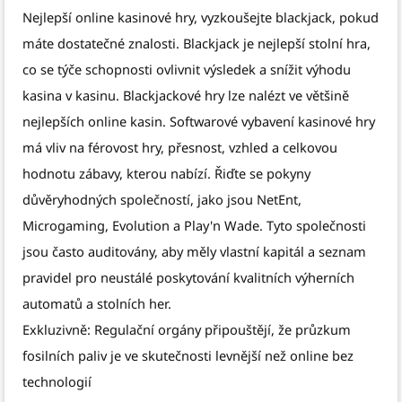
Nejlepší online kasinové hry, vyzkoušejte blackjack, pokud
máte dostatečné znalosti. Blackjack je nejlepší stolní hra,
co se týče schopnosti ovlivnit výsledek a snížit výhodu
kasina v kasinu. Blackjackové hry lze nalézt ve většině
nejlepších online kasin. Softwarové vybavení kasinové hry
má vliv na férovost hry, přesnost, vzhled a celkovou
hodnotu zábavy, kterou nabízí. Řiďte se pokyny
důvěryhodných společností, jako jsou NetEnt,
Microgaming, Evolution a Play'n Wade. Tyto společnosti
jsou často auditovány, aby měly vlastní kapitál a seznam
pravidel pro neustálé poskytování kvalitních výherních
automatů a stolních her.
Exkluzivně: Regulační orgány připouštějí, že průzkum
fosilních paliv je ve skutečnosti levnější než online bez
technologií