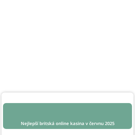
Nejlepší britská online kasina v červnu 2025