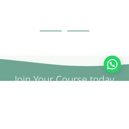
Join Your Course today
The non-surgical plastic surgery courses are provided by
doctors and specialists with British expertise and patent
holders.
CONTACT US