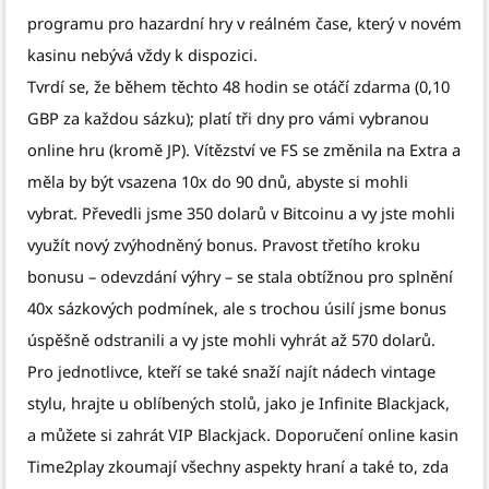
programu pro hazardní hry v reálném čase, který v novém
kasinu nebývá vždy k dispozici.
Tvrdí se, že během těchto 48 hodin se otáčí zdarma (0,10
GBP za každou sázku); platí tři dny pro vámi vybranou
online hru (kromě JP). Vítězství ve FS se změnila na Extra a
měla by být vsazena 10x do 90 dnů, abyste si mohli
vybrat. Převedli jsme 350 dolarů v Bitcoinu a vy jste mohli
využít nový zvýhodněný bonus. Pravost třetího kroku
bonusu – odevzdání výhry – se stala obtížnou pro splnění
40x sázkových podmínek, ale s trochou úsilí jsme bonus
úspěšně odstranili a vy jste mohli vyhrát až 570 dolarů.
Pro jednotlivce, kteří se také snaží najít nádech vintage
stylu, hrajte u oblíbených stolů, jako je Infinite Blackjack,
a můžete si zahrát VIP Blackjack. Doporučení online kasin
Time2play zkoumají všechny aspekty hraní a také to, zda