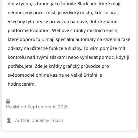
dní v týdnu, s hrami jako Infinite Blackjack, které mají
neomezený počet míst, je vždycky místo, kde se hrát.
Všechny tyto hry se provozují na nové, dobře známé
platformě Evolution. Webové stránky místních kasin,
které doporučuji, mají speciální automaty na sázení a také
odkazy na užitečné funkce a služby. To vám pomůže mít
kontrolu nad svými sázkami nebo vyhledat pomoc, když ji
potřebujete. Zde je krátký grafický průvodce pro
svépomocné online kasina ve Velké Británii s
hodnocením.
Published
September 6, 2025
Author: Uncanny Touch