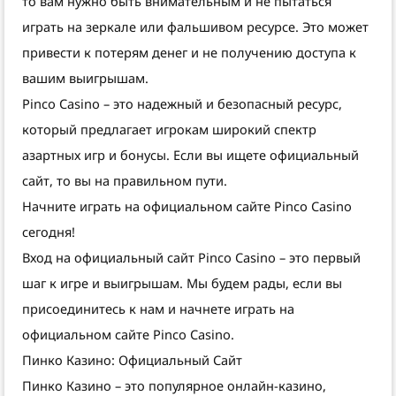
то вам нужно быть внимательным и не пытаться
играть на зеркале или фальшивом ресурсе. Это может
привести к потерям денег и не получению доступа к
вашим выигрышам.
Pinco Casino – это надежный и безопасный ресурс,
который предлагает игрокам широкий спектр
азартных игр и бонусы. Если вы ищете официальный
сайт, то вы на правильном пути.
Начните играть на официальном сайте Pinco Casino
сегодня!
Вход на официальный сайт Pinco Casino – это первый
шаг к игре и выигрышам. Мы будем рады, если вы
присоединитесь к нам и начнете играть на
официальном сайте Pinco Casino.
Пинко Казино: Официальный Сайт
Пинко Казино – это популярное онлайн-казино,