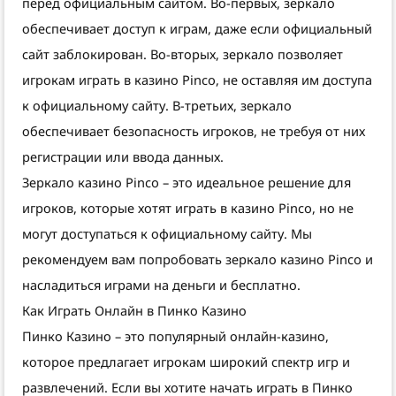
перед официальным сайтом. Во-первых, зеркало
обеспечивает доступ к играм, даже если официальный
сайт заблокирован. Во-вторых, зеркало позволяет
игрокам играть в казино Pinco, не оставляя им доступа
к официальному сайту. В-третьих, зеркало
обеспечивает безопасность игроков, не требуя от них
регистрации или ввода данных.
Зеркало казино Pinco – это идеальное решение для
игроков, которые хотят играть в казино Pinco, но не
могут доступаться к официальному сайту. Мы
рекомендуем вам попробовать зеркало казино Pinco и
насладиться играми на деньги и бесплатно.
Как Играть Онлайн в Пинко Казино
Пинко Казино – это популярный онлайн-казино,
которое предлагает игрокам широкий спектр игр и
развлечений. Если вы хотите начать играть в Пинко