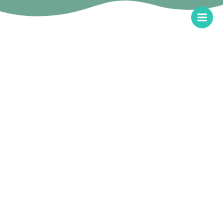
Skip
to
content