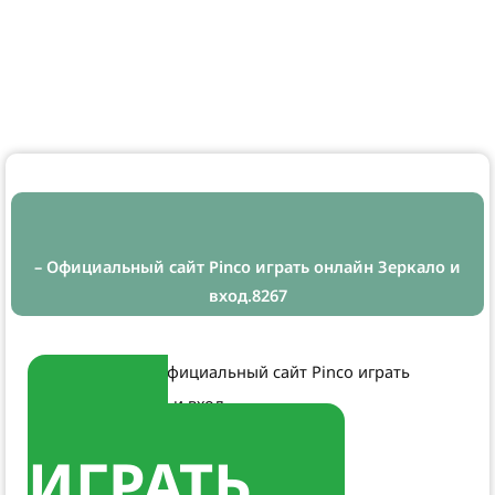
– Официальный сайт Pinco играть онлайн Зеркало и
вход.8267
Пинко казино – Официальный сайт Pinco играть
онлайн | Зеркало и вход
▶️
ИГРАТЬ