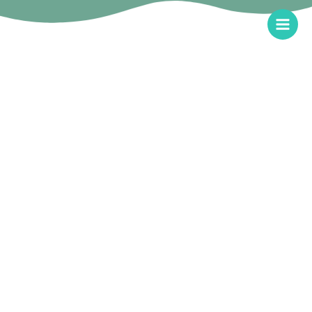
Skip
to
content