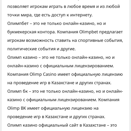
позволяет игрокам играть в любое время и из любой
точки мира, где есть доступ к интернету.
Олимпбет – это не только онлайн-казино, но и
букмекерская контора. Компания Olimpbet предлагает
игрокам возможность ставить на спортивные события,
политические события и другие.
Олимп казино – это не только онлайн-казино, но и
онлайн-казино с официальным лицензированием.
Компания Olimp Casino имеет официальную лицензию
на проведение игр в Казахстане и других странах.
Олимп бк – это не только онлайн-казино, но и онлайн-
казино с официальным лицензированием. Компания
Olimp BK имеет официальную лицензию на
проведение игр в Казахстане и других странах.
Олимп казино официальный сайт в Казахстане – это