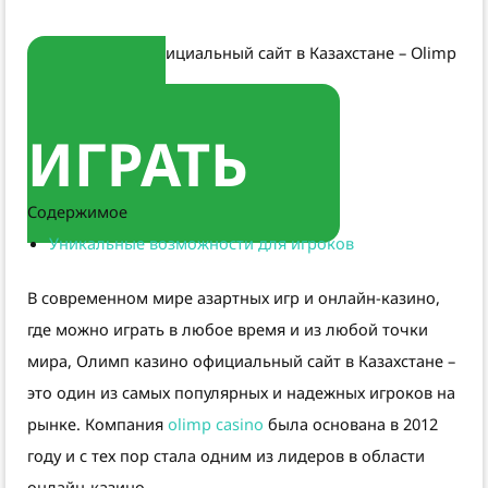
Олимп казино официальный сайт в Казахстане – Olimp
Casino
▶️
ИГРАТЬ
Содержимое
Уникальные возможности для игроков
В современном мире азартных игр и онлайн-казино,
где можно играть в любое время и из любой точки
мира, Олимп казино официальный сайт в Казахстане –
это один из самых популярных и надежных игроков на
рынке. Компания
olimp casino
была основана в 2012
году и с тех пор стала одним из лидеров в области
онлайн-казино.