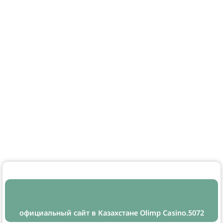
официальный сайт в Казахстане Olimp Casino.5072