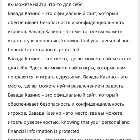
вы можете найти что-то для себя.
Вавада Казино – это официальный сайт, который
обеспечивает безопасность и конфиденциальность
игроков. Вавада Казино – это место, где вы можете
играть с уверенностью, knowing that your personal and
financial information is protected.
Вавада Казино – это место, где вы можете найти что-то
для себя. Здесь вы можете найти игры, которые вам
понравятся, и играть с друзьями. Вавада Казино – это
место, где вы можете найти развлечение и радость.
Вавада Казино – это официальный сайт, который
обеспечивает безопасность и конфиденциальность
игроков. Вавада Казино – это место, где вы можете
играть с уверенностью, knowing that your personal and
financial information is protected.