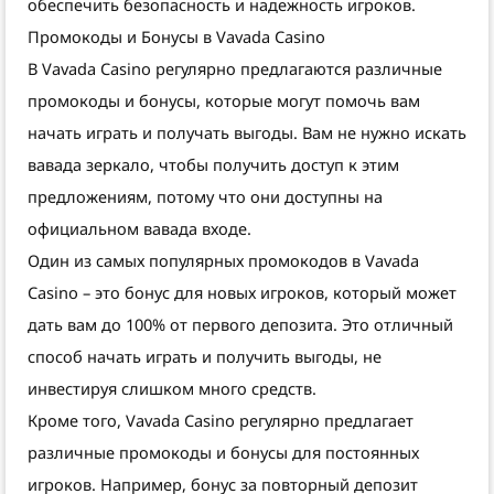
обеспечить безопасность и надежность игроков.
Промокоды и Бонусы в Vavada Casino
В Vavada Casino регулярно предлагаются различные
промокоды и бонусы, которые могут помочь вам
начать играть и получать выгоды. Вам не нужно искать
вавада зеркало, чтобы получить доступ к этим
предложениям, потому что они доступны на
официальном вавада входе.
Один из самых популярных промокодов в Vavada
Casino – это бонус для новых игроков, который может
дать вам до 100% от первого депозита. Это отличный
способ начать играть и получить выгоды, не
инвестируя слишком много средств.
Кроме того, Vavada Casino регулярно предлагает
различные промокоды и бонусы для постоянных
игроков. Например, бонус за повторный депозит