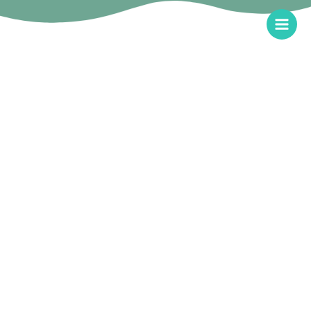
Skip
to
content