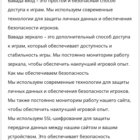
Вавада вход – это простой и безопасный способ
доступа к играм. Мы используем современные
технологии для защиты личных данных и обеспечения
безопасности игроков.
Вавада зеркало – это дополнительный способ доступа
к играм, который обеспечивает доступность и
стабильность игры. Мы постоянно мониторим работу
зеркала, чтобы обеспечить наилучший игровой опыт.
Как мы обеспечиваем безопасность
Мы используем современные технологии для защиты
личных данных и обеспечения безопасности игроков.
Мы также постоянно мониторим работу нашего сайта,
чтобы обеспечить наилучший игровой опыт.
Мы используем SSL-шифрование для защиты
передачи данных между нашим сайтом и вашим
устройством. Это обеспечивает безопасность