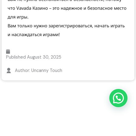
что Vavada Казино – это надежное и безопасное место
для игры.
Вам только нужно зарегистрироваться, начать играть
и наслаждаться играми!
Published
August 30, 2025
Author: Uncanny Touch