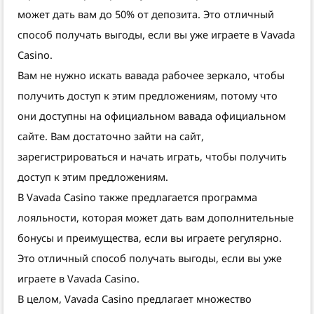
может дать вам до 50% от депозита. Это отличный
способ получать выгоды, если вы уже играете в Vavada
Casino.
Вам не нужно искать вавада рабочее зеркало, чтобы
получить доступ к этим предложениям, потому что
они доступны на официальном вавада официальном
сайте. Вам достаточно зайти на сайт,
зарегистрироваться и начать играть, чтобы получить
доступ к этим предложениям.
В Vavada Casino также предлагается программа
лояльности, которая может дать вам дополнительные
бонусы и преимущества, если вы играете регулярно.
Это отличный способ получать выгоды, если вы уже
играете в Vavada Casino.
В целом, Vavada Casino предлагает множество