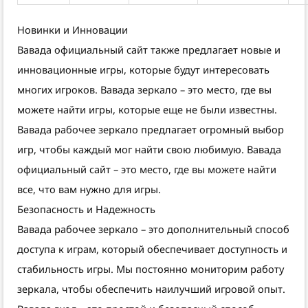
Новинки и Инновации
Вавада официальный сайт также предлагает новые и
инновационные игры, которые будут интересовать
многих игроков. Вавада зеркало – это место, где вы
можете найти игры, которые еще не были известны.
Вавада рабочее зеркало предлагает огромный выбор
игр, чтобы каждый мог найти свою любимую. Вавада
официальный сайт – это место, где вы можете найти
все, что вам нужно для игры.
Безопасность и Надежность
Вавада рабочее зеркало – это дополнительный способ
доступа к играм, который обеспечивает доступность и
стабильность игры. Мы постоянно мониторим работу
зеркала, чтобы обеспечить наилучший игровой опыт.