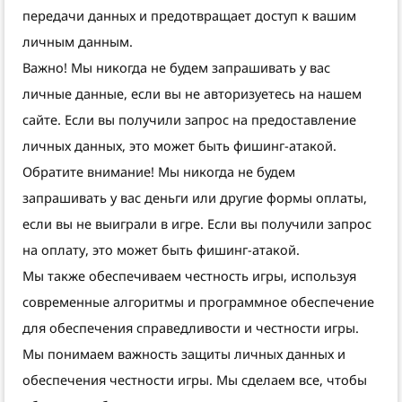
передачи данных и предотвращает доступ к вашим
личным данным.
Важно! Мы никогда не будем запрашивать у вас
личные данные, если вы не авторизуетесь на нашем
сайте. Если вы получили запрос на предоставление
личных данных, это может быть фишинг-атакой.
Обратите внимание! Мы никогда не будем
запрашивать у вас деньги или другие формы оплаты,
если вы не выиграли в игре. Если вы получили запрос
на оплату, это может быть фишинг-атакой.
Мы также обеспечиваем честность игры, используя
современные алгоритмы и программное обеспечение
для обеспечения справедливости и честности игры.
Мы понимаем важность защиты личных данных и
обеспечения честности игры. Мы сделаем все, чтобы