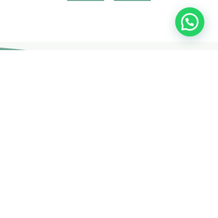
Join Your Course today
The non-surgical plastic surgery courses are provided by
doctors and specialists with British expertise and patent
holders.
CONTACT US
Free Consultation
Get expert advice and solutions tailored to your needs. Contact
us today and discover how we can assist you.