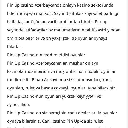
Pin up casino Azərbaycanda onlayn kazino sektorunda
lider mövqeyə malikdir. Saytın təhlükəsizliyi və etibarlılığı
istifadəçilər üçün ən vacib amillərdən biridir. Pin up
saytında istifadəçilər öz məlumatlarının təhlükəsizliyindən
əmin ola bilərlər və ən yaxşı şəkildə oyunlar oynaya
bilərlər.
Pin Up Casino-nın təqdim etdiyi oyunlar
Pin Up Casino Azərbaycanın ən məşhur onlayn
kazinolarından biridir və müştərilərinə müxtəlif oyunlar
təqdim edir. Pinap Az saytında siz slot maşınları, kart
oyunları, rulet və başqa çoxsaylı oyunları tapa bilərsiniz.
Pin Up Casino-nun oyunları yüksək keyfiyyətli və
əyləncəlidir.
Pin Up Casino-da siz həmçinin canlı dealerlər ilə oyunlar
oynaya bilərsiniz. Canlı casino Pin Up-da siz rulet,