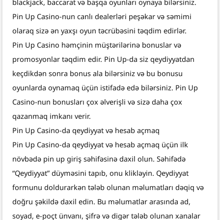
blackjack, baccarat və başqa oyunları oynaya bilərsiniz.
Pin Up Casino-nun canlı dealerləri peşəkar və səmimi
olaraq sizə ən yaxşı oyun təcrübəsini təqdim edirlər.
Pin Up Casino həmçinin müştərilərinə bonuslar və
promosyonlar təqdim edir. Pin Up-da siz qeydiyyatdan
keçdikdən sonra bonus ala bilərsiniz və bu bonusu
oyunlarda oynamaq üçün istifadə edə bilərsiniz. Pin Up
Casino-nun bonusları çox əlverişli və sizə daha çox
qazanmaq imkanı verir.
Pin Up Casino-da qeydiyyat və hesab açmaq
Pin Up Casino-da qeydiyyat və hesab açmaq üçün ilk
növbədə pin up giriş səhifəsinə daxil olun. Səhifədə
“Qeydiyyat” düyməsini tapıb, onu klikləyin. Qeydiyyat
formunu doldurarkən tələb olunan məlumatları dəqiq və
doğru şəkildə daxil edin. Bu məlumatlar arasında ad,
soyad, e-poçt ünvanı, şifrə və digər tələb olunan xanalar