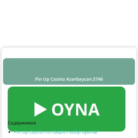
Pin Up Casino Azərbaycan.5746
Pin Up Casino Azərbaycan
▶️ OYNA
Содержимое
Pin Up Casino-nın təqdim etdiyi oyunlar