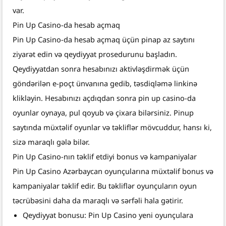
var.
Pin Up Casino-da hesab açmaq
Pin Up Casino-da hesab açmaq üçün pinap az saytını
ziyarət edin və qeydiyyat prosedurunu başladın.
Qeydiyyatdan sonra hesabınızı aktivləşdirmək üçün
göndərilən e-poçt ünvanına gedib, təsdiqləmə linkinə
klikləyin. Hesabınızı açdıqdan sonra pin up casino-da
oyunlar oynaya, pul qoyub və çixara bilərsiniz. Pinup
saytında müxtəlif oyunlar və təkliflər mövcuddur, hansı ki,
sizə maraqlı gələ bilər.
Pin Up Casino-nın təklif etdiyi bonus və kampaniyalar
Pin Up Casino Azərbaycan oyunçularına müxtəlif bonus və
kampaniyalar təklif edir. Bu təkliflər oyunçuların oyun
təcrübəsini daha da maraqlı və sərfəli hala gətirir.
Qeydiyyat bonusu: Pin Up Casino yeni oyunçulara