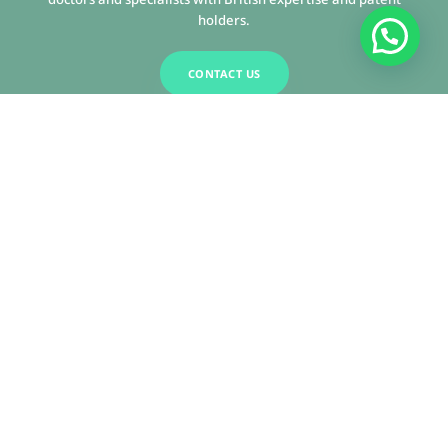
holders.
CONTACT US
Free Consultation
Get expert advice and solutions tailored to your needs. Contact
us today and discover how we can assist you.
CONTACT US
WORKING HOURS
Mon – Fri
: 10 AM – 08 PM
© 2020 Uncanny Touch. All rights reserved.