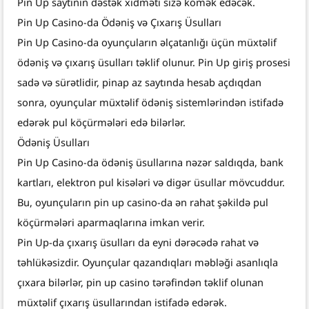
Pin Up saytının dəstək xidməti sizə kömək edəcək.
Pin Up Casino-da Ödəniş və Çıxarış Üsulları
Pin Up Casino-da oyunçuların əlçatanlığı üçün müxtəlif
ödəniş və çıxarış üsulları təklif olunur. Pin Up giriş prosesi
sadə və sürətlidir, pinap az saytında hesab açdıqdan
sonra, oyunçular müxtəlif ödəniş sistemlərindən istifadə
edərək pul köçürmələri edə bilərlər.
Ödəniş Üsulları
Pin Up Casino-da ödəniş üsullarına nəzər saldıqda, bank
kartları, elektron pul kisələri və digər üsullar mövcuddur.
Bu, oyunçuların pin up casino-da ən rahat şəkildə pul
köçürmələri aparmaqlarına imkan verir.
Pin Up-da çıxarış üsulları da eyni dərəcədə rahat və
təhlükəsizdir. Oyunçular qazandıqları məbləği asanlıqla
çıxara bilərlər, pin up casino tərəfindən təklif olunan
müxtəlif çıxarış üsullarından istifadə edərək.