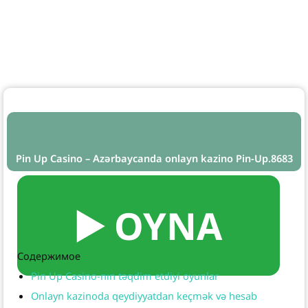
Pin Up Casino – Azərbaycanda onlayn kazino Pin-Up.8683
Pin Up Casino – Azərbaycanda onlayn kazino Pin-Up
▶️ OYNA
Содержимое
Pin Up Casino-nın təqdim etdiyi oyunlar
Onlayn kazinoda qeydiyyatdan keçmək və hesab