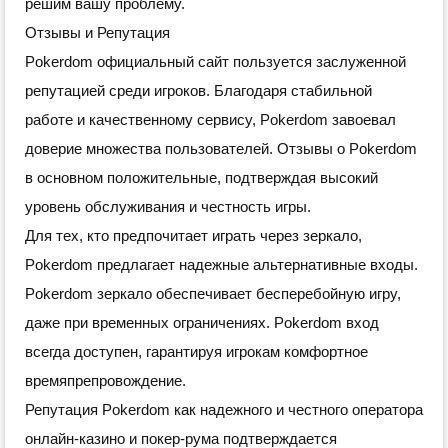
решим вашу проблему.
Отзывы и Репутация
Pokerdom официальный сайт пользуется заслуженной
репутацией среди игроков. Благодаря стабильной
работе и качественному сервису, Pokerdom завоевал
доверие множества пользователей. Отзывы о Pokerdom
в основном положительные, подтверждая высокий
уровень обслуживания и честность игры.
Для тех, кто предпочитает играть через зеркало,
Pokerdom предлагает надежные альтернативные входы.
Pokerdom зеркало обеспечивает бесперебойную игру,
даже при временных ограничениях. Pokerdom вход
всегда доступен, гарантируя игрокам комфортное
времяпрепровождение.
Репутация Pokerdom как надежного и честного оператора
онлайн-казино и покер-рума подтверждается