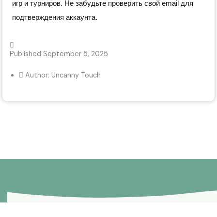
игр и турниров. Не забудьте проверить свой email для
подтверждения аккаунта.
Published
September 5, 2025
Author: Uncanny Touch