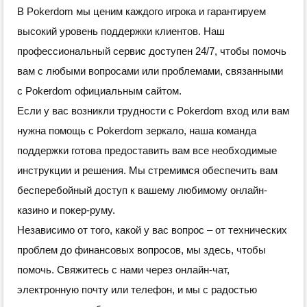
В Pokerdom мы ценим каждого игрока и гарантируем
высокий уровень поддержки клиентов. Наш
профессиональный сервис доступен 24/7, чтобы помочь
вам с любыми вопросами или проблемами, связанными
с Pokerdom официальным сайтом.
Если у вас возникли трудности с Pokerdom вход или вам
нужна помощь с Pokerdom зеркало, наша команда
поддержки готова предоставить вам все необходимые
инструкции и решения. Мы стремимся обеспечить вам
бесперебойный доступ к вашему любимому онлайн-
казино и покер-руму.
Независимо от того, какой у вас вопрос – от технических
проблем до финансовых вопросов, мы здесь, чтобы
помочь. Свяжитесь с нами через онлайн-чат,
электронную почту или телефон, и мы с радостью