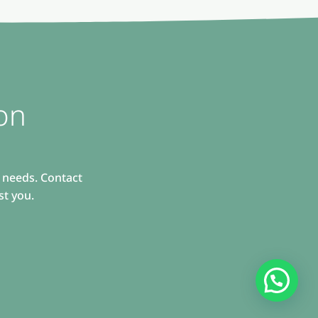
on
r needs. Contact
st you.