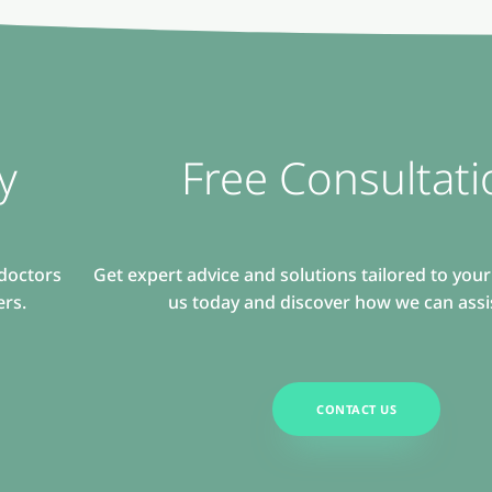
y
Free Consultati
 doctors
Get expert advice and solutions tailored to you
ers.
us today and discover how we can assi
CONTACT US