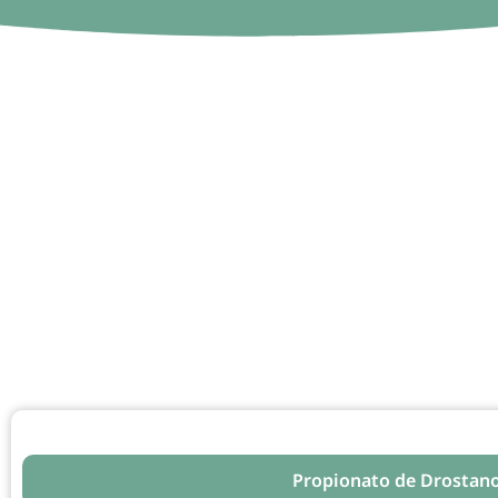
Skip
to
content
Propionato de Drostano