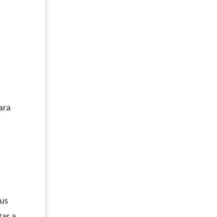
ara
sus
tar a