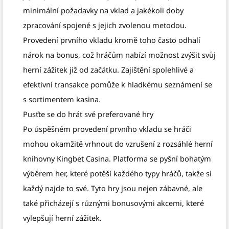
minimální požadavky na vklad a jakékoli doby
zpracování spojené s jejich zvolenou metodou.
Provedení prvního vkladu kromě toho často odhalí
nárok na bonus, což hráčům nabízí možnost zvýšit svůj
herní zážitek již od začátku. Zajištění spolehlivé a
efektivní transakce pomůže k hladkému seznámení se
s sortimentem kasina.
Pusťte se do hrát své preferované hry
Po úspěšném provedení prvního vkladu se hráči
mohou okamžitě vrhnout do vzrušení z rozsáhlé herní
knihovny Kingbet Casina. Platforma se pyšní bohatým
výběrem her, které potěší každého typy hráčů, takže si
každý najde to své. Tyto hry jsou nejen zábavné, ale
také přicházejí s různými bonusovými akcemi, které
vylepšují herní zážitek.