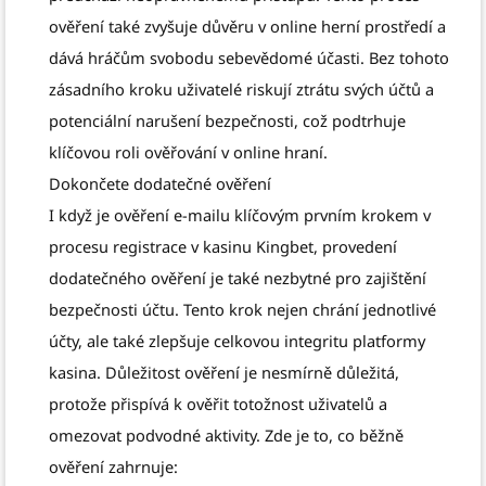
ověření také zvyšuje důvěru v online herní prostředí a
dává hráčům svobodu sebevědomé účasti. Bez tohoto
zásadního kroku uživatelé riskují ztrátu svých účtů a
potenciální narušení bezpečnosti, což podtrhuje
klíčovou roli ověřování v online hraní.
Dokončete dodatečné ověření
I když je ověření e-mailu klíčovým prvním krokem v
procesu registrace v kasinu Kingbet, provedení
dodatečného ověření je také nezbytné pro zajištění
bezpečnosti účtu. Tento krok nejen chrání jednotlivé
účty, ale také zlepšuje celkovou integritu platformy
kasina. Důležitost ověření je nesmírně důležitá,
protože přispívá k ověřit totožnost uživatelů a
omezovat podvodné aktivity. Zde je to, co běžně
ověření zahrnuje: