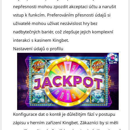
nepřesnosti mohou zpozdit akceptaci účtu a narušit
vstup k funkcím. Preferováním přesnosti údajů si
uživatelé mohou užívat nezávislost hry bez
nadbytečných bariér, což zlepšuje jejich komplexní
interakci s kasinem Kingbet.
Nastavení údajů o profilu
Konfigurace dat o kontě je důležitým fází v postupu
zápisu v herním zařízení Kingbet. Zákazníci by si měli