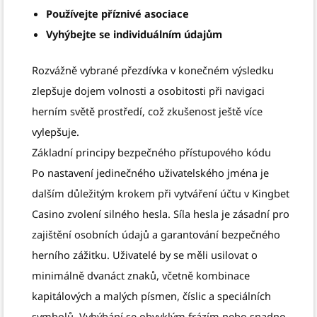
Používejte příznivé asociace
Vyhýbejte se individuálním údajům
Rozvážně vybrané přezdívka v konečném výsledku
zlepšuje dojem volnosti a osobitosti při navigaci
herním světě prostředí, což zkušenost ještě více
vylepšuje.
Základní principy bezpečného přístupového kódu
Po nastavení jedinečného uživatelského jména je
dalším důležitým krokem při vytváření účtu v Kingbet
Casino zvolení silného hesla. Síla hesla je zásadní pro
zajištění osobních údajů a garantování bezpečného
herního zážitku. Uživatelé by se měli usilovat o
minimálně dvanáct znaků, včetně kombinace
kapitálových a malých písmen, číslic a speciálních
symbolů. Vyhýbání se obvyklým frázím nebo snadno