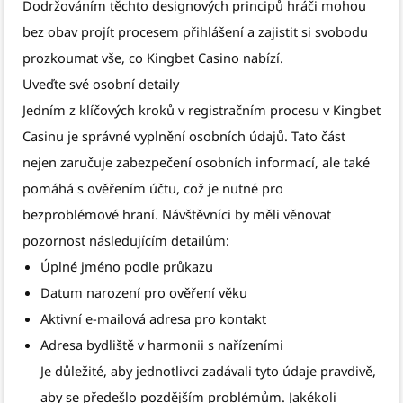
Dodržováním těchto designových principů hráči mohou
bez obav projít procesem přihlášení a zajistit si svobodu
prozkoumat vše, co Kingbet Casino nabízí.
Uveďte své osobní detaily
Jedním z klíčových kroků v registračním procesu v Kingbet
Casinu je správné vyplnění osobních údajů. Tato část
nejen zaručuje zabezpečení osobních informací, ale také
pomáhá s ověřením účtu, což je nutné pro
bezproblémové hraní. Návštěvníci by měli věnovat
pozornost následujícím detailům:
Úplné jméno podle průkazu
Datum narození pro ověření věku
Aktivní e-mailová adresa pro kontakt
Adresa bydliště v harmonii s nařízeními
Je důležité, aby jednotlivci zadávali tyto údaje pravdivě,
aby se předešlo pozdějším problémům. Jakékoli