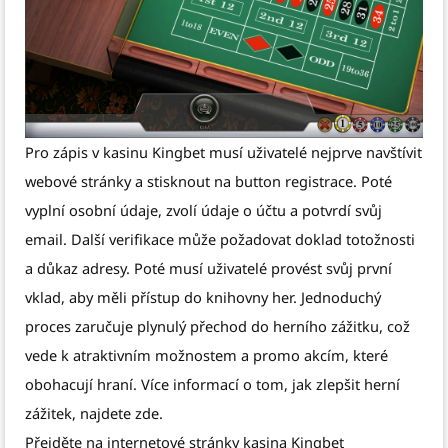
Pro zápis v kasinu Kingbet musí uživatelé nejprve navštívit
webové stránky a stisknout na button registrace. Poté
vyplní osobní údaje, zvolí údaje o účtu a potvrdí svůj
email. Další verifikace může požadovat doklad totožnosti
a důkaz adresy. Poté musí uživatelé provést svůj první
vklad, aby měli přístup do knihovny her. Jednoduchý
proces zaručuje plynulý přechod do herního zážitku, což
vede k atraktivním možnostem a promo akcím, které
obohacují hraní. Více informací o tom, jak zlepšit herní
zážitek, najdete zde.
Přejděte na internetové stránky kasina Kingbet