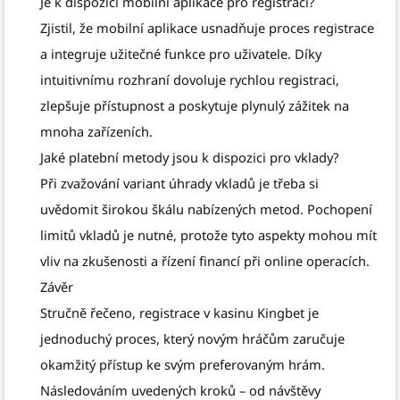
Je k dispozici mobilní aplikace pro registraci?
Zjistil, že mobilní aplikace usnadňuje proces registrace
a integruje užitečné funkce pro uživatele. Díky
intuitivnímu rozhraní dovoluje rychlou registraci,
zlepšuje přístupnost a poskytuje plynulý zážitek na
mnoha zařízeních.
Jaké platební metody jsou k dispozici pro vklady?
Při zvažování variant úhrady vkladů je třeba si
uvědomit širokou škálu nabízených metod. Pochopení
limitů vkladů je nutné, protože tyto aspekty mohou mít
vliv na zkušenosti a řízení financí při online operacích.
Závěr
Stručně řečeno, registrace v kasinu Kingbet je
jednoduchý proces, který novým hráčům zaručuje
okamžitý přístup ke svým preferovaným hrám.
Následováním uvedených kroků – od návštěvy