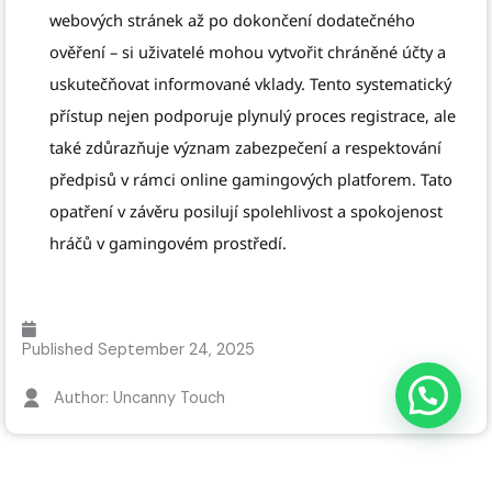
webových stránek až po dokončení dodatečného
ověření – si uživatelé mohou vytvořit chráněné účty a
uskutečňovat informované vklady. Tento systematický
přístup nejen podporuje plynulý proces registrace, ale
také zdůrazňuje význam zabezpečení a respektování
předpisů v rámci online gamingových platforem. Tato
opatření v závěru posilují spolehlivost a spokojenost
hráčů v gamingovém prostředí.
Published
September 24, 2025
Author: Uncanny Touch