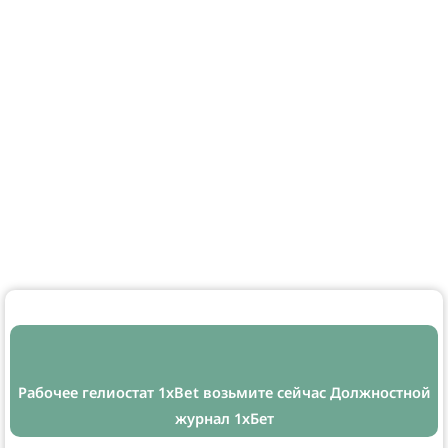
Рабочее гелиостат 1xBet возьмите сейчас Должностной
журнал 1хБет