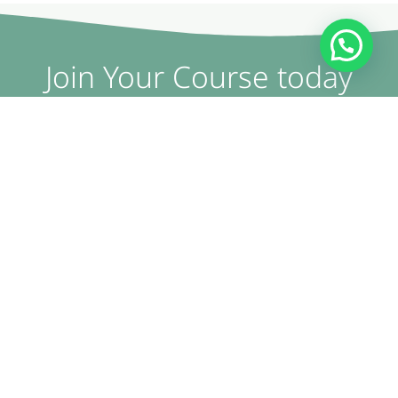
Join Your Course today
The non-surgical plastic surgery courses are provided by
doctors and specialists with British expertise and patent
holders.
CONTACT US
Free Consultation
Get expert advice and solutions tailored to your needs. Contact
us today and discover how we can assist you.
CONTACT US