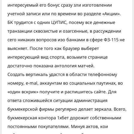
интересуемый его бонус сразу зли изготовлении
учетной записи или по времени во разделе «Акции».
БК трудится с одних ЦУПИС, посему все денежные
транзакции сквозистые и озагсенные, в рассуждении
сего никаких вопросов изо банками в сфере ФЗ-115 не
выясняет. После того как браузер выберет
интересующий вид спорта, возьмите странице
достаточно показана антология матчей.
Создать вертикаль удастся в области телефонному
номеру, e-mal, аккаунтам во социальных паутинах, во
«один вскрик» получите и распишитесь сайте. Для
ответа сложившейся ситуации администрация
букмекерской фирмы регулярно делает зеркала. Всего,
букмекерская контора 1хбет дорожит собственными
постоянными покупателями. Минуя актов, кои