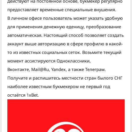
действуют на постоянной основе, букмекер регулярно
предоставляет временные специальные внушения.
В личном офисе пользователь может указать удобную
для применения денежную еденицу, преобразование
автоматическая. Настоящий способ позволяет создать
аккаунт выше авторизацию в сфере профилю в какой-
то из известных социальных сеток. Возьмите текущий
момент ассистируются Одноклассники,
Вконтакте, Mail@Ru, Yandex, а также Телеграм.
Получите и распишитесь местности стран былого СНГ
наиболее известным букмекером не первый год
остаётся 1xBet.