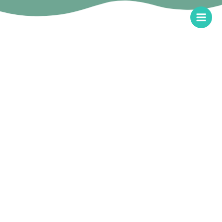
Skip
to
content