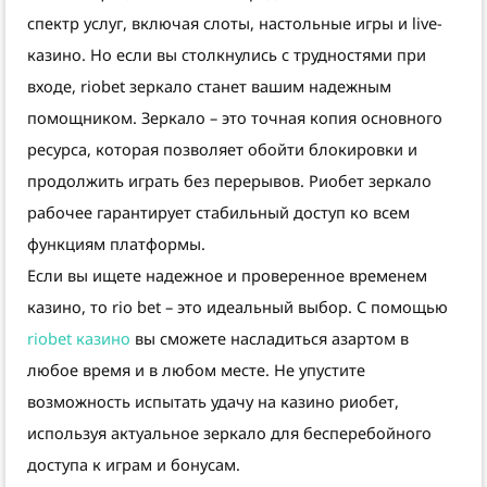
спектр услуг, включая слоты, настольные игры и live-
казино. Но если вы столкнулись с трудностями при
входе, riobet зеркало станет вашим надежным
помощником. Зеркало – это точная копия основного
ресурса, которая позволяет обойти блокировки и
продолжить играть без перерывов. Риобет зеркало
рабочее гарантирует стабильный доступ ко всем
функциям платформы.
Если вы ищете надежное и проверенное временем
казино, то rio bet – это идеальный выбор. С помощью
riobet казино
вы сможете насладиться азартом в
любое время и в любом месте. Не упустите
возможность испытать удачу на казино риобет,
используя актуальное зеркало для бесперебойного
доступа к играм и бонусам.