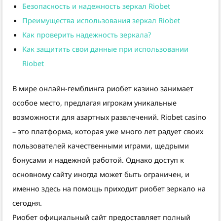
Безопасность и надежность зеркал Riobet
Преимущества использования зеркал Riobet
Как проверить надежность зеркала?
Как защитить свои данные при использовании
Riobet
В мире онлайн-гемблинга риобет казино занимает
особое место, предлагая игрокам уникальные
возможности для азартных развлечений. Riobet casino
– это платформа, которая уже много лет радует своих
пользователей качественными играми, щедрыми
бонусами и надежной работой. Однако доступ к
основному сайту иногда может быть ограничен, и
именно здесь на помощь приходит риобет зеркало на
сегодня.
Риобет официальный сайт предоставляет полный