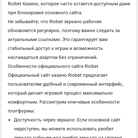
Riobet Казино, которое часто остается доступным даже
при блокировке основного сайта.
Не забывайте, что Riobet зеркало рабочее
обновляется регулярно, поэтому важно следить за
актуальными ссылками. Это гарантирует вам
стабильный доступ к играм и возможность
наслаждаться азартом без ограничений.
Особенности официального сайта Riobet
Официальный сайт казино Riobet предлагает
пользователям удобный и современный интерфейс,
который делает игровой процесс максимально
комфортным. Рассмотрим ключевые особенности
платформы:
Доступность через зеркало: Если основной сайт
недоступен, вы можете использовать риобет
зеркало рабочее или риобет зеркало на сегодня.