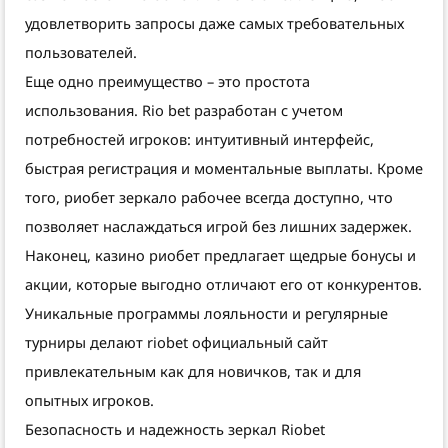
удовлетворить запросы даже самых требовательных
пользователей.
Еще одно преимущество – это простота
использования. Rio bet разработан с учетом
потребностей игроков: интуитивный интерфейс,
быстрая регистрация и моментальные выплаты. Кроме
того, риобет зеркало рабочее всегда доступно, что
позволяет наслаждаться игрой без лишних задержек.
Наконец, казино риобет предлагает щедрые бонусы и
акции, которые выгодно отличают его от конкурентов.
Уникальные программы лояльности и регулярные
турниры делают riobet официальный сайт
привлекательным как для новичков, так и для
опытных игроков.
Безопасность и надежность зеркал Riobet