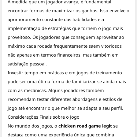
À medida que um jogador avança, é fundamental
encontrar formas de maximizar os ganhos. Isso envolve o
aprimoramento constante das habilidades e a
implementação de estratégias que tornem o jogo mais
proveitoso. Os jogadores que conseguem aproveitar ao
máximo cada rodada frequentemente saem vitoriosos
não apenas em termos financeiros, mas também em
satisfação pessoal.
Investir tempo em práticas e em jogos de treinamento
pode ser uma ótima forma de familiarizar-se ainda mais
com as mecânicas. Alguns jogadores também
recomendam testar diferentes abordagens e estilos de
jogo até encontrar o que melhor se adapta a seu perfil.
Considerações Finais sobre o Jogo
No mundo dos jogos, o
chicken road game legit
se
destaca como uma experiência única que combina