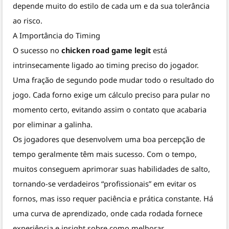
depende muito do estilo de cada um e da sua tolerância
ao risco.
A Importância do Timing
O sucesso no
chicken road game legit
está
intrinsecamente ligado ao timing preciso do jogador.
Uma fração de segundo pode mudar todo o resultado do
jogo. Cada forno exige um cálculo preciso para pular no
momento certo, evitando assim o contato que acabaria
por eliminar a galinha.
Os jogadores que desenvolvem uma boa percepção de
tempo geralmente têm mais sucesso. Com o tempo,
muitos conseguem aprimorar suas habilidades de salto,
tornando-se verdadeiros “profissionais” em evitar os
fornos, mas isso requer paciência e prática constante. Há
uma curva de aprendizado, onde cada rodada fornece
experiência e insight sobre como melhorar.