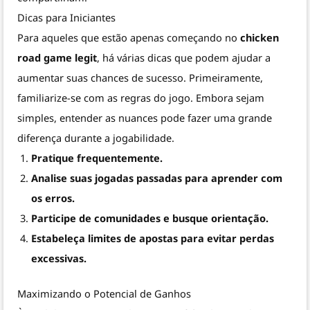
Dicas para Iniciantes
Para aqueles que estão apenas começando no
chicken
road game legit
, há várias dicas que podem ajudar a
aumentar suas chances de sucesso. Primeiramente,
familiarize-se com as regras do jogo. Embora sejam
simples, entender as nuances pode fazer uma grande
diferença durante a jogabilidade.
Pratique frequentemente.
Analise suas jogadas passadas para aprender com
os erros.
Participe de comunidades e busque orientação.
Estabeleça limites de apostas para evitar perdas
excessivas.
Maximizando o Potencial de Ganhos