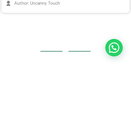
Author: Uncanny Touch
Join Your Course today
The non-surgical plastic surgery courses are provided by
doctors and specialists with British expertise and patent
holders.