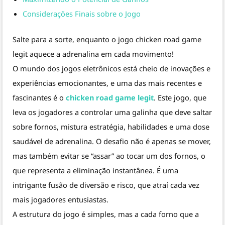
Considerações Finais sobre o Jogo
Salte para a sorte, enquanto o jogo chicken road game
legit aquece a adrenalina em cada movimento!
O mundo dos jogos eletrônicos está cheio de inovações e
experiências emocionantes, e uma das mais recentes e
fascinantes é o
chicken road game legit
. Este jogo, que
leva os jogadores a controlar uma galinha que deve saltar
sobre fornos, mistura estratégia, habilidades e uma dose
saudável de adrenalina. O desafio não é apenas se mover,
mas também evitar se “assar” ao tocar um dos fornos, o
que representa a eliminação instantânea. É uma
intrigante fusão de diversão e risco, que atraí cada vez
mais jogadores entusiastas.
A estrutura do jogo é simples, mas a cada forno que a