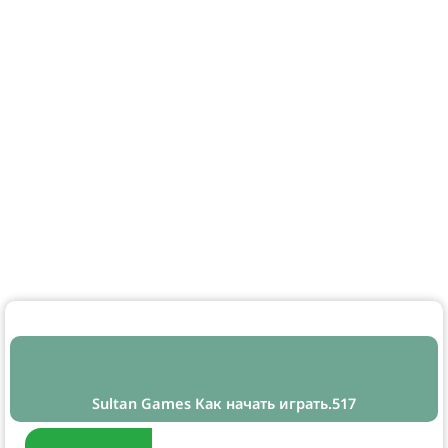
Sultan Games Как начать играть.517