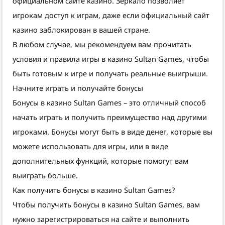
официальном сайте казино. Зеркало позволяет
игрокам доступ к играм, даже если официальный сайт
казино заблокирован в вашей стране.
В любом случае, мы рекомендуем вам прочитать
условия и правила игры в казино Sultan Games, чтобы
быть готовым к игре и получать реальные выигрыши.
Начните играть и получайте бонусы
Бонусы в казино Sultan Games – это отличный способ
начать играть и получить преимущество над другими
игроками. Бонусы могут быть в виде денег, которые вы
можете использовать для игры, или в виде
дополнительных функций, которые помогут вам
выиграть больше.
Как получить бонусы в казино Sultan Games?
Чтобы получить бонусы в казино Sultan Games, вам
нужно зарегистрироваться на сайте и выполнить