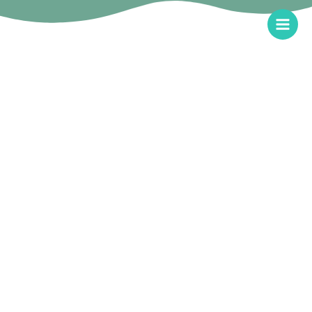
Skip
to
content