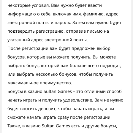
некоторые условия. Вам нужно будет ввести
информацию о себе, включая имя, фамилию, адрес
электронной почты и пароль. Затем вам нужно будет
подтвердить регистрацию, отправив письмо на
указанный адрес электронной почты.
После регистрации вам будет предложен выбор
бонусов, которые вы можете получить. Вы можете
выбрать бонус, который вам больше всего подходит,
или выбрать несколько бонусов, чтобы получить
максимальное преимущество.
Бонусы в казино Sultan Games – это отличный способ
начать играть и получить удовольствие. Вам не нужно
будет вносить депозит, чтобы начать играть, и вы
сможете начать играть сразу после регистрации.
Также, в казино Sultan Games есть и другие бонусы,