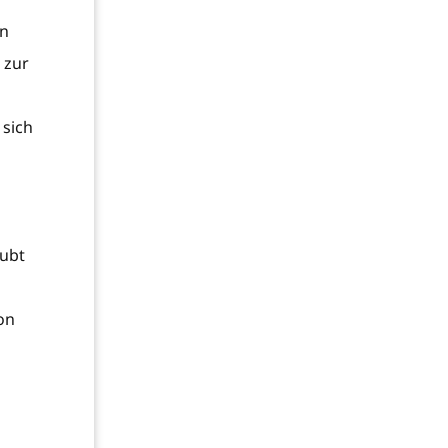
en
 zur
 sich
aubt
on