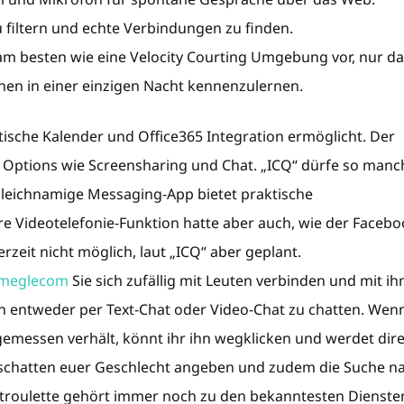
 filtern und echte Verbindungen zu finden.
am besten wie eine Velocity Courting Umgebung vor, nur d
nen in einer einzigen Nacht kennenzulernen.
tische Kalender und Office365 Integration ermöglicht. Der
 Options wie Screensharing und Chat. „ICQ“ dürfe so manc
 gleichnamige Messaging-App bietet praktische
hre Videotelefonie-Funktion hatte aber auch, wie der Faceb
zeit nicht möglich, laut „ICQ“ aber geplant.
meglecom
Sie sich zufällig mit Leuten verbinden und mit i
n entweder per Text-Chat oder Video-Chat zu chatten. Wen
emessen verhält, könnt ihr ihn wegklicken und werdet dir
oschatten euer Geschlecht angeben und zudem die Suche n
troulette gehört immer noch zu den bekanntesten Dienste