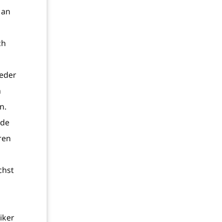
Man
ch
ieder
n
n.
nde
ren
chst
iker