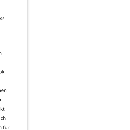
ass
h
ook
hnen
n
ekt
ach
n für