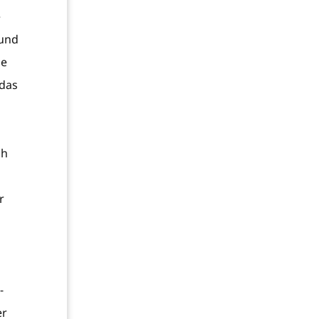
e
rund
ie
 das
ch
r
-
er