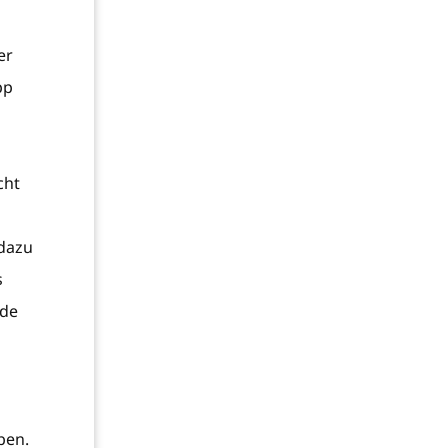
er
pp
cht
 dazu
s
ede
ben.