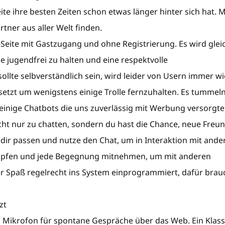
te ihre besten Zeiten schon etwas länger hinter sich hat. 
tner aus aller Welt finden.
t-Seite mit Gastzugang und ohne Registrierung. Es wird glei
 jugendfrei zu halten und eine respektvolle
llte selbverständlich sein, wird leider von Usern immer w
esetzt um wenigstens einige Trolle fernzuhalten. Es tummel
h einige Chatbots die uns zuverlässig mit Werbung versorgte
icht nur zu chatten, sondern du hast die Chance, neue Freu
 dir passen und nutze den Chat, um in Interaktion mit ande
l hüpfen und jede Begegnung mitnehmen, um mit anderen
er Spaß regelrecht ins System einprogrammiert, dafür brau
zt
Mikrofon für spontane Gespräche über das Web. Ein Klass