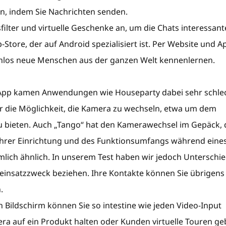
, indem Sie Nachrichten senden.
filter und virtuelle Geschenke an, um die Chats interessant
Store, der auf Android spezialisiert ist. Per Website und A
hlos neue Menschen aus der ganzen Welt kennenlernen.
om-App kamen Anwendungen wie Houseparty dabei sehr schle
fer die Möglichkeit, die Kamera zu wechseln, etwa um dem
u bieten. Auch „Tango“ hat den Kamerawechsel im Gepäck,
ch ihrer Einrichtung und des Funktionsumfangs während eine
emlich ähnlich. In unserem Test haben wir jedoch Unterschi
teinsatzzweck beziehen. Ihre Kontakte können Sie übrigens
.
Bildschirm können Sie so intestine wie jeden Video-Input
ra auf ein Produkt halten oder Kunden virtuelle Touren ge