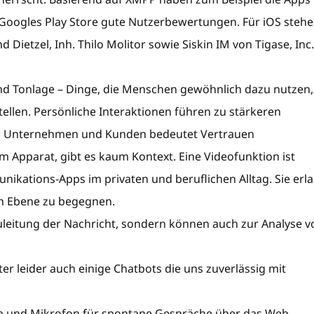
 Googles Play Store gute Nutzerbewertungen. Für iOS steh
ietzel, Inh. Thilo Molitor sowie Siskin IM von Tigase, Inc.
 und Tonlage – Dinge, die Menschen gewöhnlich dazu nutzen,
llen. Persönliche Interaktionen führen zu stärkeren
hen Unternehmen und Kunden bedeutet Vertrauen
Apparat, gibt es kaum Kontext. Eine Videofunktion ist
nikations-Apps im privaten und beruflichen Alltag. Sie erl
en Ebene zu begegnen.
uleitung der Nachricht, sondern können auch zur Analyse v
ter leider auch einige Chatbots die uns zuverlässig mit
 und Mikrofon für spontane Gespräche über das Web.