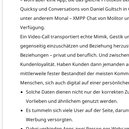
Quicksy und Conversations von Daniel Gultsch in
unter anderem Monal – XMPP Chat von Molitor und D
Verfügung.
Ein Video-Call transportiert echte Mimik, Gestik
gegenseitig einzuschätzen und Beziehung herzuste
Beziehungen – privat und beruflich. Und zwisc
Kundenloyalität. Haben Kunden dann jemanden am 
mittlerweile fester Bestandteil der meisten Kommu
Menschen, sich auch digital auf einer persönlich
Solche Daten dienen nicht nur der korrekten Z
Vorlieben und ähnlichem genutzt werden.
Es tummeln sich viele User auf der Seite, darun
Werbung versorgten.
Dabei verbinden Apps zwei Person per Webcam