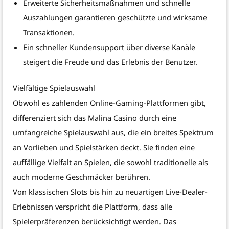
Erweiterte Sicherheitsmaßnahmen und schnelle
Auszahlungen garantieren geschützte und wirksame
Transaktionen.
Ein schneller Kundensupport über diverse Kanäle
steigert die Freude und das Erlebnis der Benutzer.
Vielfältige Spielauswahl
Obwohl es zahlenden Online-Gaming-Plattformen gibt,
differenziert sich das Malina Casino durch eine
umfangreiche Spielauswahl aus, die ein breites Spektrum
an Vorlieben und Spielstärken deckt. Sie finden eine
auffällige Vielfalt an Spielen, die sowohl traditionelle als
auch moderne Geschmäcker berühren.
Von klassischen Slots bis hin zu neuartigen Live-Dealer-
Erlebnissen verspricht die Plattform, dass alle
Spielerpräferenzen berücksichtigt werden. Das