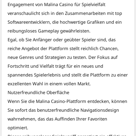
Engagement von Malina Casino für Spielvielfalt
veranschaulicht sich in den Zusammenarbeiten mit top
Softwareentwicklern, die hochwertige Grafiken und ein
reibungsloses Gameplay gewährleisten.
Egal, ob Sie Anfänger oder geübter Spieler sind, das
reiche Angebot der Plattform stellt reichlich Chancen,
neue Genres und Strategien zu testen. Der Fokus auf
Fortschritt und Vielfalt trägt für ein neues und
spannendes Spielerlebnis und stellt die Plattform zu einer
exzellenten Wahl in einem vollen Markt.
Nutzerfreundliche Oberfläche
Wenn Sie die Malina Casino-Plattform entdecken, können
Sie sofort das benutzerfreundliche Navigationsdesign
wahrnehmen, das das Auffinden Ihrer Favoriten
optimiert.