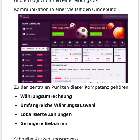
Kommunikation in einer vielfältigen Umgebung.
Zu den zentralen Punkten dieser Kompetenz gehören:
Währungsumrechnung
Umfangreiche Währungsauswahl
Lokalisierte Zahlungen
Geringere Gebühren
Schneller Auszahlungsprozess