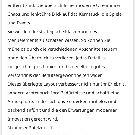
entfernt sind. Die übersichtliche, moderne UI eliminiert
Chaos und lenkt Ihre Blick auf das Kernstück: die Spiele
und Events.
Sie werden die strategische Platzierung des
Menüelements zu schätzen wissen. So können Sie
mühelos durch die verschiedenen Abschnitte steuern,
ohne den Überblick zu verlieren. Jedes Detail ist
zielgerichtet positioniert und spiegelt ein gutes
Verständnis der Benutzergewohnheiten wider.
Dieses überlegte Layout verbessert nicht nur Ihr Erlebnis,
sondern achtet auch Ihre Bedürfnisse und schafft eine
Atmosphäre, in der sich das Entdecken mühelos und
packend anfühlt und die den Erwartungen moderner
Innovation gerecht wird.
Nahtloser Spielzugriff