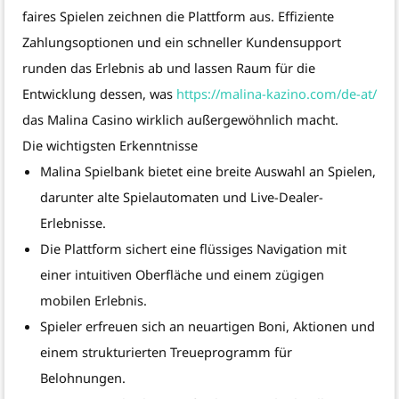
faires Spielen zeichnen die Plattform aus. Effiziente
Zahlungsoptionen und ein schneller Kundensupport
runden das Erlebnis ab und lassen Raum für die
Entwicklung dessen, was
https://malina-kazino.com/de-at/
das Malina Casino wirklich außergewöhnlich macht.
Die wichtigsten Erkenntnisse
Malina Spielbank bietet eine breite Auswahl an Spielen,
darunter alte Spielautomaten und Live-Dealer-
Erlebnisse.
Die Plattform sichert eine flüssiges Navigation mit
einer intuitiven Oberfläche und einem zügigen
mobilen Erlebnis.
Spieler erfreuen sich an neuartigen Boni, Aktionen und
einem strukturierten Treueprogramm für
Belohnungen.