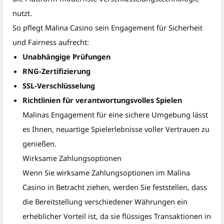
nutzt.
So pflegt Malina Casino sein Engagement für Sicherheit
und Fairness aufrecht:
Unabhängige Prüfungen
RNG-Zertifizierung
SSL-Verschlüsselung
Richtlinien für verantwortungsvolles Spielen
Malinas Engagement für eine sichere Umgebung lässt
es Ihnen, neuartige Spielerlebnisse voller Vertrauen zu
genießen.
Wirksame Zahlungsoptionen
Wenn Sie wirksame Zahlungsoptionen im Malina
Casino in Betracht ziehen, werden Sie feststellen, dass
die Bereitstellung verschiedener Währungen ein
erheblicher Vorteil ist, da sie flüssiges Transaktionen in