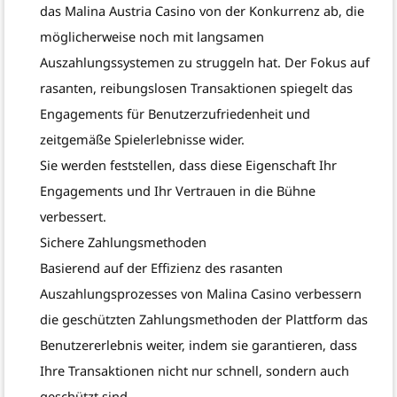
das Malina Austria Casino von der Konkurrenz ab, die
möglicherweise noch mit langsamen
Auszahlungssystemen zu struggeln hat. Der Fokus auf
rasanten, reibungslosen Transaktionen spiegelt das
Engagements für Benutzerzufriedenheit und
zeitgemäße Spielerlebnisse wider.
Sie werden feststellen, dass diese Eigenschaft Ihr
Engagements und Ihr Vertrauen in die Bühne
verbessert.
Sichere Zahlungsmethoden
Basierend auf der Effizienz des rasanten
Auszahlungsprozesses von Malina Casino verbessern
die geschützten Zahlungsmethoden der Plattform das
Benutzererlebnis weiter, indem sie garantieren, dass
Ihre Transaktionen nicht nur schnell, sondern auch
geschützt sind.