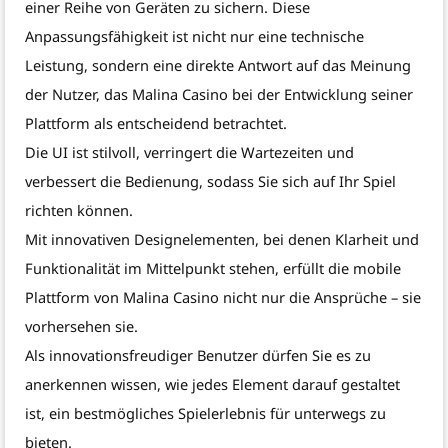
einer Reihe von Geräten zu sichern. Diese
Anpassungsfähigkeit ist nicht nur eine technische
Leistung, sondern eine direkte Antwort auf das Meinung
der Nutzer, das Malina Casino bei der Entwicklung seiner
Plattform als entscheidend betrachtet.
Die UI ist stilvoll, verringert die Wartezeiten und
verbessert die Bedienung, sodass Sie sich auf Ihr Spiel
richten können.
Mit innovativen Designelementen, bei denen Klarheit und
Funktionalität im Mittelpunkt stehen, erfüllt die mobile
Plattform von Malina Casino nicht nur die Ansprüche – sie
vorhersehen sie.
Als innovationsfreudiger Benutzer dürfen Sie es zu
anerkennen wissen, wie jedes Element darauf gestaltet
ist, ein bestmögliches Spielerlebnis für unterwegs zu
bieten.