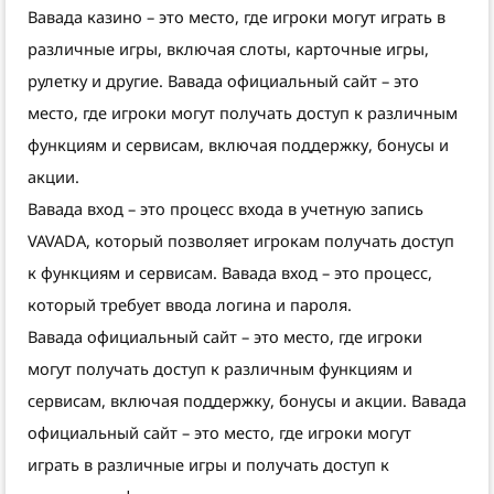
Вавада казино – это место, где игроки могут играть в
различные игры, включая слоты, карточные игры,
рулетку и другие. Вавада официальный сайт – это
место, где игроки могут получать доступ к различным
функциям и сервисам, включая поддержку, бонусы и
акции.
Вавада вход – это процесс входа в учетную запись
VAVADA, который позволяет игрокам получать доступ
к функциям и сервисам. Вавада вход – это процесс,
который требует ввода логина и пароля.
Вавада официальный сайт – это место, где игроки
могут получать доступ к различным функциям и
сервисам, включая поддержку, бонусы и акции. Вавада
официальный сайт – это место, где игроки могут
играть в различные игры и получать доступ к