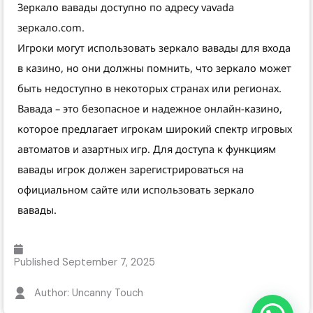
Зеркало вавады доступно по адресу vavada
зеркало.com.
Игроки могут использовать зеркало вавады для входа
в казино, но они должны помнить, что зеркало может
быть недоступно в некоторых странах или регионах.
Вавада – это безопасное и надежное онлайн-казино,
которое предлагает игрокам широкий спектр игровых
автоматов и азартных игр. Для доступа к функциям
вавады игрок должен зарегистрироваться на
официальном сайте или использовать зеркало
вавады.
Published
September 7, 2025
Author: Uncanny Touch