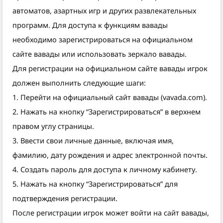
автоматов, азартных игр и других развлекательных
программ. Для доступа к функциям вавады
необходимо зарегистрироваться на официальном
сайте вавады или использовать зеркало вавады.
Для регистрации на официальном сайте вавады игрок
должен выполнить следующие шаги:
1. Перейти на официальный сайт вавады (vavada.com).
2. Нажать на кнопку “Зарегистрироваться” в верхнем
правом углу страницы.
3. Ввести свои личные данные, включая имя,
фамилию, дату рождения и адрес электронной почты.
4. Создать пароль для доступа к личному кабинету.
5. Нажать на кнопку “Зарегистрироваться” для
подтверждения регистрации.
После регистрации игрок может войти на сайт вавады,