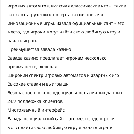
игровых автоматов, включая классические игры, такие
как слоты, рулетки и покер, а также новые и
инновационные игры. Вавада официальный сайт – это
место, где игроки могут найти свою любимую игру и
начать играть.
Преимущества вавада казино
Вавада казино предлагает игрокам несколько
преимуществ, включая:
Широкий спектр игровых автоматов и азартных игр
Высокие ставки и выигрыши
Безопасность и конфиденциальность личных данных
24/7 поддержка клиентов
Многоязычный интерфейс
Вавада официальный сайт – это место, где игроки
могут найти свою любимую игру и начать играть.