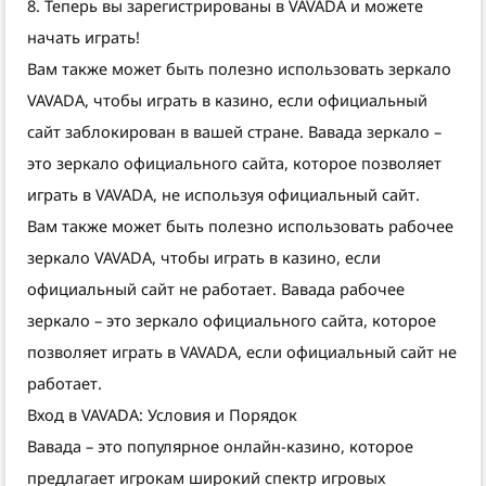
8. Теперь вы зарегистрированы в VAVADA и можете
начать играть!
Вам также может быть полезно использовать зеркало
VAVADA, чтобы играть в казино, если официальный
сайт заблокирован в вашей стране. Вавада зеркало –
это зеркало официального сайта, которое позволяет
играть в VAVADA, не используя официальный сайт.
Вам также может быть полезно использовать рабочее
зеркало VAVADA, чтобы играть в казино, если
официальный сайт не работает. Вавада рабочее
зеркало – это зеркало официального сайта, которое
позволяет играть в VAVADA, если официальный сайт не
работает.
Вход в VAVADA: Условия и Порядок
Вавада – это популярное онлайн-казино, которое
предлагает игрокам широкий спектр игровых