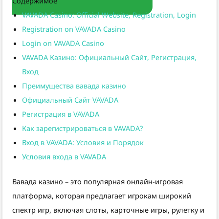
Содержимое
VAVADA Casino: Official Website, Registration, Login
Registration on VAVADA Casino
Login on VAVADA Casino
VAVADA Казино: Официальный Сайт, Регистрация,
Вход
Преимущества вавада казино
Официальный Сайт VAVADA
Регистрация в VAVADA
Как зарегистрироваться в VAVADA?
Вход в VAVADA: Условия и Порядок
Условия входа в VAVADA
Вавада казино – это популярная онлайн-игровая
платформа, которая предлагает игрокам широкий
спектр игр, включая слоты, карточные игры, рулетку и